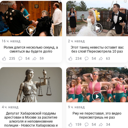
i
i
16 ч. назад
2 ч. назад
Ролик длится несколько секунд, а
Этот танец невесты оставит вас
смеяться вы будете долго
без слов! Пересмотрела 10 раз
235
54
59
234
54
63
i
4 ч. назад
9 ч. назад
Депутат Хабаровской гордумы
Ржу не переставая, это видео
арестован в Москве за распитие
пересмотришь не раз
алкоголя и неповиновение
159
54
34
полиции - Новости Хабаровска и