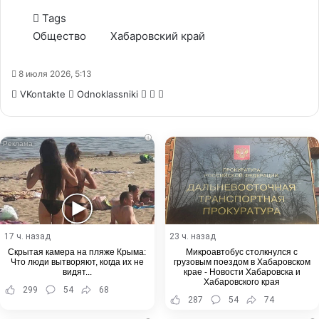
Tags
Общество
Хабаровский край
8 июля 2026, 5:13
WhatsApp
Telegram
Share
VKontakte
Odnoklassniki
via
Email
i
17 ч. назад
23 ч. назад
Скрытая камера на пляже Крыма:
Микроавтобус столкнулся с
Что люди вытворяют, когда их не
грузовым поездом в Хабаровском
видят...
крае - Новости Хабаровска и
Хабаровского края
299
54
68
287
54
74