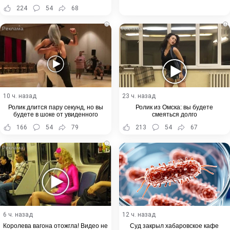
Хабаровского края
224
54
68
i
i
10 ч. назад
23 ч. назад
Ролик длится пару секунд, но вы
Ролик из Омска: вы будете
будете в шоке от увиденного
смеяться долго
166
54
79
213
54
67
i
6 ч. назад
12 ч. назад
Королева вагона отожгла! Видео не
Суд закрыл хабаровское кафе