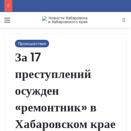
Menu
Se
Происшествия
За 17
преступлений
осужден
«ремонтник» в
Хабаровском крае