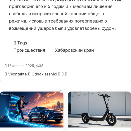
приговорил его к 5 годам и 7 месяцам лишения
свободы в исправительной колонии общего
режима. Исковые требования потерпевших о
возмещении ущерба были удовлетворены судом.
Tags
Происшествия
Хабаровский край
15 апреля 2025, 4:38
WhatsApp
Telegram
Share
VKontakte
Odnoklassniki
via
Email
i