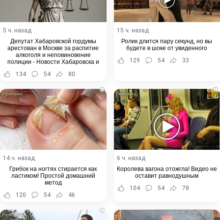
5 ч. назад
15 ч. назад
Депутат Хабаровской гордумы
Ролик длится пару секунд, но вы
арестован в Москве за распитие
будете в шоке от увиденного
алкоголя и неповиновение
129
54
33
полиции - Новости Хабаровска и
Хабаровского края
134
54
80
i
i
14 ч. назад
6 ч. назад
Грибок на ногтях стирается как
Королева вагона отожгла! Видео не
ластиком! Простой домашний
оставит равнодушным
метод
104
54
78
120
54
46
i