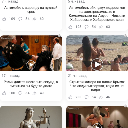
7 ч. назад
5 ч. назад
Автомобиль в аренду на нужный
Автомобиль сбил двух подростков
срок
на электросамокате в
Комсомольске-на-Амуре - Новости
109
54
60
Хабаровска и Хабаровского края
195
54
63
i
i
17 ч. назад
21 ч. назад
Ролик длится несколько секунд, а
Скрытая камера на пляже Крыма:
смеяться вы будете долго
Что люди вытворяют, когда их не
видят...
180
54
49
238
54
46
i