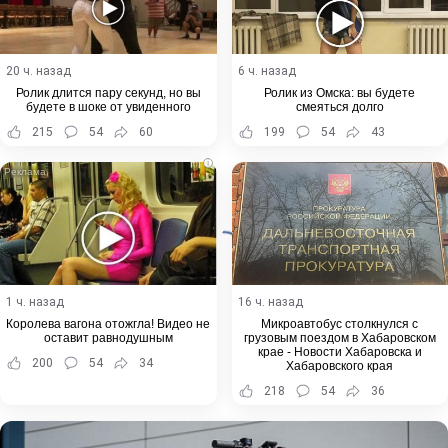
20 ч. назад
6 ч. назад
Ролик длится пару секунд, но вы
Ролик из Омска: вы будете
будете в шоке от увиденного
смеяться долго
215
54
60
199
54
43
i
1 ч. назад
16 ч. назад
Королева вагона отожгла! Видео не
Микроавтобус столкнулся с
оставит равнодушным
грузовым поездом в Хабаровском
крае - Новости Хабаровска и
200
54
34
Хабаровского края
218
54
36