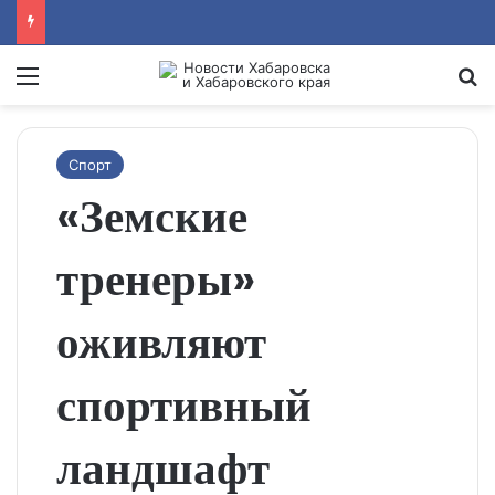
Menu
Se
Спорт
«Земские
тренеры»
оживляют
спортивный
ландшафт