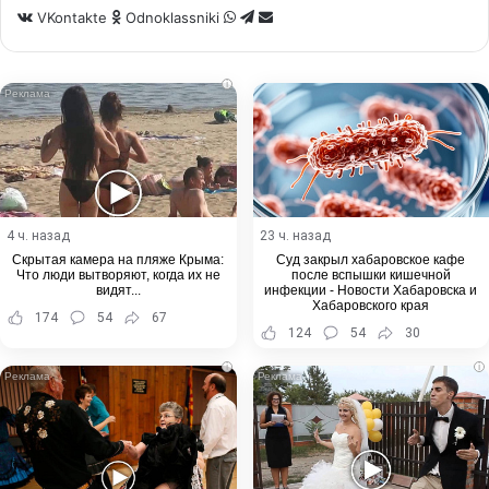
WhatsApp
Telegram
Share
VKontakte
Odnoklassniki
via
Email
i
4 ч. назад
23 ч. назад
Скрытая камера на пляже Крыма:
Суд закрыл хабаровское кафе
Что люди вытворяют, когда их не
после вспышки кишечной
видят...
инфекции - Новости Хабаровска и
Хабаровского края
174
54
67
124
54
30
i
i