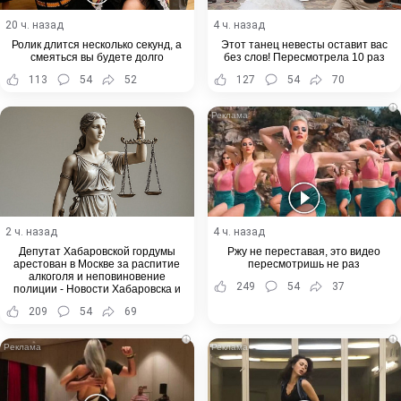
20 ч. назад
4 ч. назад
Ролик длится несколько секунд, а
Этот танец невесты оставит вас
смеяться вы будете долго
без слов! Пересмотрела 10 раз
113
54
52
127
54
70
i
2 ч. назад
4 ч. назад
Депутат Хабаровской гордумы
Ржу не переставая, это видео
арестован в Москве за распитие
пересмотришь не раз
алкоголя и неповиновение
249
54
37
полиции - Новости Хабаровска и
Хабаровского края
209
54
69
i
i