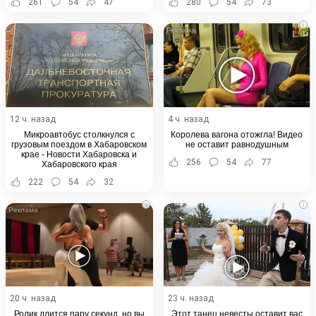
261
54
47
280
54
73
i
12 ч. назад
4 ч. назад
Микроавтобус столкнулся с
Королева вагона отожгла! Видео
грузовым поездом в Хабаровском
не оставит равнодушным
крае - Новости Хабаровска и
256
54
77
Хабаровского края
222
54
32
i
i
20 ч. назад
23 ч. назад
Ролик длится пару секунд, но вы
Этот танец невесты оставит вас