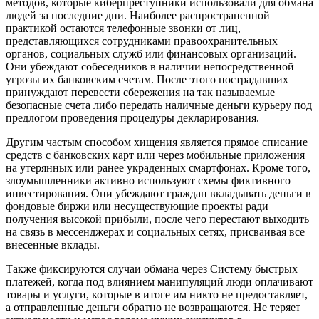
методов, которые киберпреступники использовали для обмана
людей за последние дни. Наиболее распространенной
практикой остаются телефонные звонки от лиц,
представляющихся сотрудниками правоохранительных
органов, социальных служб или финансовых организаций.
Они убеждают собеседников в наличии непосредственной
угрозы их банковским счетам. После этого пострадавших
принуждают перевести сбережения на так называемые
безопасные счета либо передать наличные деньги курьеру под
предлогом проведения процедуры декларирования.
Другим частым способом хищения является прямое списание
средств с банковских карт или через мобильные приложения
на утерянных или ранее украденных смартфонах. Кроме того,
злоумышленники активно используют схемы фиктивного
инвестирования. Они убеждают граждан вкладывать деньги в
фондовые биржи или несуществующие проекты ради
получения высокой прибыли, после чего перестают выходить
на связь в мессенджерах и социальных сетях, присваивая все
внесенные вклады.
Также фиксируются случаи обмана через Систему быстрых
платежей, когда под влиянием манипуляций люди оплачивают
товары и услуги, которые в итоге им никто не предоставляет,
а отправленные деньги обратно не возвращаются. Не теряет