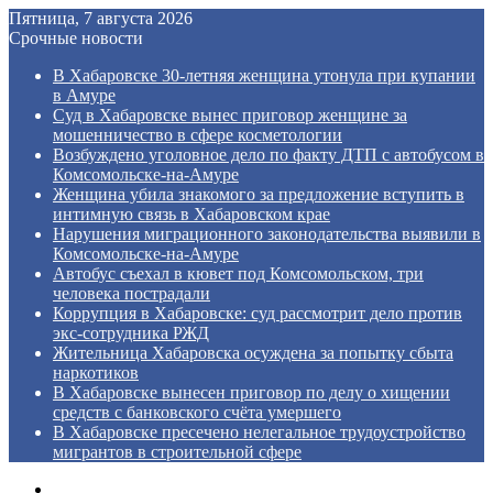
Пятница, 7 августа 2026
Срочные новости
В Хабаровске 30-летняя женщина утонула при купании
в Амуре
Суд в Хабаровске вынес приговор женщине за
мошенничество в сфере косметологии
Возбуждено уголовное дело по факту ДТП с автобусом в
Комсомольске‑на‑Амуре
Женщина убила знакомого за предложение вступить в
интимную связь в Хабаровском крае
Нарушения миграционного законодательства выявили в
Комсомольске‑на‑Амуре
Автобус съехал в кювет под Комсомольском, три
человека пострадали
Коррупция в Хабаровске: суд рассмотрит дело против
экс‑сотрудника РЖД
Жительница Хабаровска осуждена за попытку сбыта
наркотиков
В Хабаровске вынесен приговор по делу о хищении
средств с банковского счёта умершего
В Хабаровске пресечено нелегальное трудоустройство
мигрантов в строительной сфере
Menu