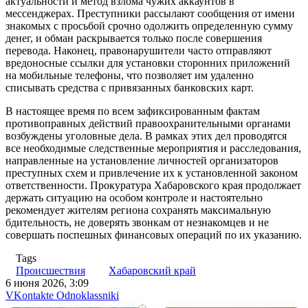
актуальности и метод взлома чужих аккаунтов в
мессенджерах. Преступники рассылают сообщения от имени
знакомых с просьбой срочно одолжить определенную сумму
денег, и обман раскрывается только после совершения
перевода. Наконец, правонарушители часто отправляют
вредоносные ссылки для установки сторонних приложений
на мобильные телефоны, что позволяет им удаленно
списывать средства с привязанных банковских карт.
В настоящее время по всем зафиксированным фактам
противоправных действий правоохранительными органами
возбуждены уголовные дела. В рамках этих дел проводятся
все необходимые следственные мероприятия и расследования,
направленные на установление личностей организаторов
преступных схем и привлечение их к установленной законом
ответственности. Прокуратура Хабаровского края продолжает
держать ситуацию на особом контроле и настоятельно
рекомендует жителям региона сохранять максимальную
бдительность, не доверять звонкам от незнакомцев и не
совершать поспешных финансовых операций по их указанию.
Tags
Происшествия
Хабаровский край
6 июня 2026, 3:09
WhatsApp
Telegram
Share
VKontakte
Odnoklassniki
via