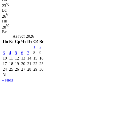
℃
23
Вс
℃
26
Пн
℃
28
Вт
Август 2026
Пн
Вт
Ср
Чт
Пт
Сб
Вс
1
2
3
4
5
6
7
8
9
10
11
12
13
14
15
16
17
18
19
20
21
22
23
24
25
26
27
28
29
30
31
« Июл
Настоящий ресурс содержит материалы 18+.
Редакция не несет ответственности за содержание
комментариев к материалам сайта, а также за достоверность
информации, содержащейся в рекламных объявлениях.
Сетевое издание PROKHAB.RU зарегистрировано в