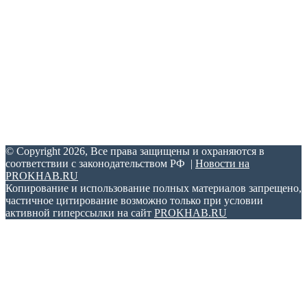
Федеральной службе по надзору в сфере связи,
информационных технологий и массовых коммуникаций.
Свидетельство о регистрации ЭЛ № ФС 77 – 70505 от
25.07.2017.
Учредитель и главный редактор: Артамонов В. А.
Адрес редакции: г. Хабаровск, ул. Павловича, д. 13, офис 375.
Телефон: +7-962-677-56-00. Электронный адрес:
support@prokhab.ru.
© Copyright 2026, Все права защищены и охраняются в
соответствии с законодательством РФ |
Новости на
PROKHAB.RU
Копирование и использование полных материалов запрещено,
частичное цитирование возможно только при условии
активной гиперссылки на сайт
PROKHAB.RU
VKontakte
Odnoklassniki
WhatsApp
Telegram
Back
to
top
button