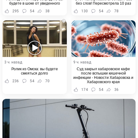
будете в шоке от увиденного
без слов! Пересмотрела 10 раз
295
54
38
130
54
78
i
3 ч. назад
9 ч. назад
Ролик из Омска: вы будете
Суд закрыл хабаровское кафе
смеяться долго
после вспышки кишечной
инфекции - Новости Хабаровска и
236
54
70
Хабаровского края
174
54
36