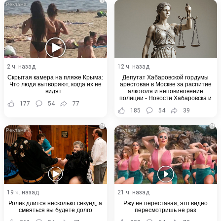
i
Email
2 ч. назад
12 ч. назад
Скрытая камера на пляже Крыма:
Депутат Хабаровской гордумы
Что люди вытворяют, когда их не
арестован в Москве за распитие
видят...
алкоголя и неповиновение
полиции - Новости Хабаровска и
177
54
77
Хабаровского края
185
54
39
i
i
19 ч. назад
21 ч. назад
Ролик длится несколько секунд, а
Ржу не переставая, это видео
смеяться вы будете долго
пересмотришь не раз