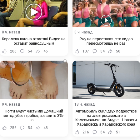
8 ч. назад
8 ч. назад
Королева вагона отожгла! Видео не
Ржу не переставая, это видео
оставит равнодушным
пересмотришь не раз
206
54
46
107
54
50
i
9 ч. назад
18 ч. назад
Ногти будут чистыми! Домашний
Автомобиль сбил двух подростков
метод убьет грибок, возьмите 3%-
на электросамокате в
ю…
Комсомольске-на-Амуре - Новости
Хабаровска и Хабаровского края
256
54
48
216
54
51