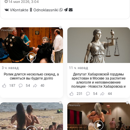
14 мая 2026, 3:04
WhatsApp
Telegram
Share
VKontakte
Odnoklassniki
via
Email
i
3 ч. назад
11 ч. назад
Ролик длится несколько секунд, а
Депутат Хабаровской гордумы
смеяться вы будете долго
арестован в Москве за распитие
алкоголя и неповиновение
187
54
40
полиции - Новости Хабаровска и
Хабаровского края
231
54
44
i
i