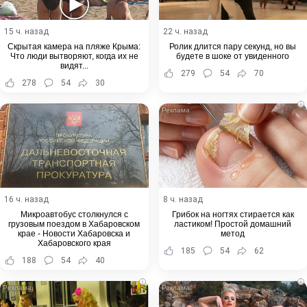
15 ч. назад
22 ч. назад
Скрытая камера на пляже Крыма:
Ролик длится пару секунд, но вы
Что люди вытворяют, когда их не
будете в шоке от увиденного
видят...
279
54
70
278
54
30
i
16 ч. назад
8 ч. назад
Микроавтобус столкнулся с
Грибок на ногтях стирается как
грузовым поездом в Хабаровском
ластиком! Простой домашний
крае - Новости Хабаровска и
метод
Хабаровского края
185
54
62
188
54
40
i
i