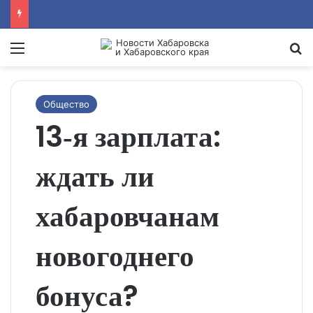
Menu
Se
Общество
13‑я зарплата:
ждать ли
хабаровчанам
новогоднего
бонуса?