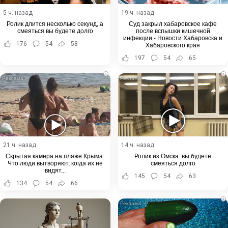
5 ч. назад
19 ч. назад
Ролик длится несколько секунд, а
Суд закрыл хабаровское кафе
смеяться вы будете долго
после вспышки кишечной
инфекции - Новости Хабаровска и
176
54
58
Хабаровского края
197
54
65
i
i
21 ч. назад
14 ч. назад
Скрытая камера на пляже Крыма:
Ролик из Омска: вы будете
Что люди вытворяют, когда их не
смеяться долго
видят...
145
54
63
134
54
66
i