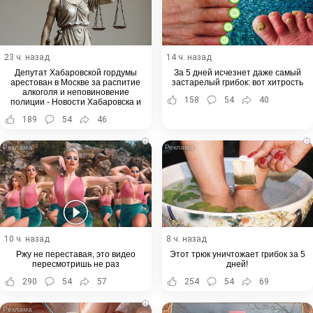
23 ч. назад
14 ч. назад
Депутат Хабаровской гордумы
За 5 дней исчезнет даже самый
арестован в Москве за распитие
застарелый грибок: вот хитрость
алкоголя и неповиновение
158
54
40
полиции - Новости Хабаровска и
Хабаровского края
189
54
46
i
i
10 ч. назад
8 ч. назад
Ржу не переставая, это видео
Этот трюк уничтожает грибок за 5
пересмотришь не раз
дней!
290
54
57
254
54
69
i