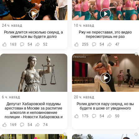
24 ч. назад
10 ч. назад
Ролик длится несколько секунд, а
Ржу не переставая, это видео
смеяться вы будете долго
пересмотришь не раз
163
54
52
255
54
47
i
6 ч. назад
20 ч. назад
Депутат Хабаровской гордумы
Ролик длится пару секунд, но вы
арестован в Москве за распитие
будете в шоке от увиденного
алкоголя и неповиновение
175
54
50
полиции - Новости Хабаровска и
Хабаровского края
169
54
74
i
i