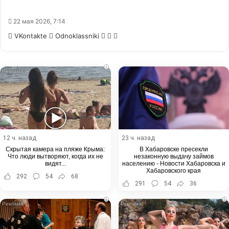
22 мая 2026, 7:14
WhatsApp
Telegram
Share
VKontakte
Odnoklassniki
via
Email
i
12 ч. назад
23 ч. назад
Скрытая камера на пляже Крыма:
В Хабаровске пресекли
Что люди вытворяют, когда их не
незаконную выдачу займов
видят...
населению - Новости Хабаровска и
Хабаровского края
292
54
68
291
54
36
i
i