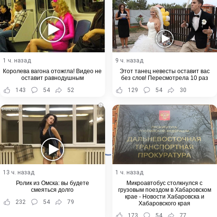
1 ч. назад
9 ч. назад
Королева вагона отожгла! Видео не
Этот танец невесты оставит вас
оставит равнодушным
без слов! Пересмотрела 10 раз
143
54
52
129
54
30
i
13 ч. назад
1 ч. назад
Ролик из Омска: вы будете
Микроавтобус столкнулся с
смеяться долго
грузовым поездом в Хабаровском
крае - Новости Хабаровска и
232
54
79
Хабаровского края
173
54
77