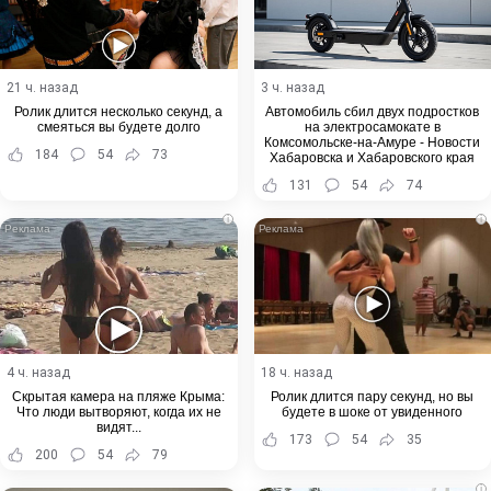
21 ч. назад
3 ч. назад
Ролик длится несколько секунд, а
Автомобиль сбил двух подростков
смеяться вы будете долго
на электросамокате в
Комсомольске-на-Амуре - Новости
184
54
73
Хабаровска и Хабаровского края
131
54
74
i
i
4 ч. назад
18 ч. назад
Скрытая камера на пляже Крыма:
Ролик длится пару секунд, но вы
Что люди вытворяют, когда их не
будете в шоке от увиденного
видят...
173
54
35
200
54
79
i