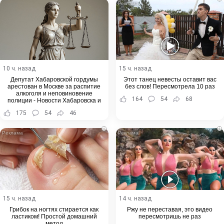
10 ч. назад
15 ч. назад
Депутат Хабаровской гордумы
Этот танец невесты оставит вас
арестован в Москве за распитие
без слов! Пересмотрела 10 раз
алкоголя и неповиновение
164
54
68
полиции - Новости Хабаровска и
Хабаровского края
175
54
46
i
i
15 ч. назад
14 ч. назад
Грибок на ногтях стирается как
Ржу не переставая, это видео
ластиком! Простой домашний
пересмотришь не раз
метод