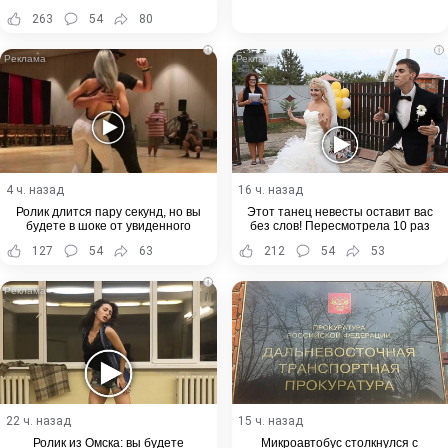
Хабаровского края
263
54
80
i
i
4 ч. назад
16 ч. назад
Ролик длится пару секунд, но вы
Этот танец невесты оставит вас
будете в шоке от увиденного
без слов! Пересмотрела 10 раз
127
54
63
212
54
53
i
22 ч. назад
15 ч. назад
Ролик из Омска: вы будете
Микроавтобус столкнулся с