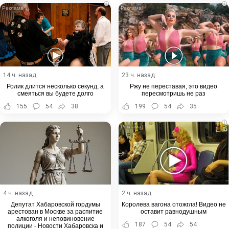
i
i
14 ч. назад
23 ч. назад
Ролик длится несколько секунд, а
Ржу не переставая, это видео
смеяться вы будете долго
пересмотришь не раз
155
54
38
199
54
35
i
4 ч. назад
2 ч. назад
Депутат Хабаровской гордумы
Королева вагона отожгла! Видео не
арестован в Москве за распитие
оставит равнодушным
алкоголя и неповиновение
187
54
54
полиции - Новости Хабаровска и