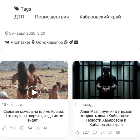
Tags
ДТП
Происшествия
Хабаровский край
5 января 2026, 3:20
WhatsApp
Telegram
Share
VKontakte
Odnoklassniki
via
Email
i
18 ч. назад
5 ч. назад
Скрытая камера на пляже Крыма:
Amur Mash: мужчина угрожал
Что люди вытворяют, когда их не
взорвать дом в Хабаровске -
видят...
Новости Хабаровска и
Хабаровского края
219
54
41
227
54
50