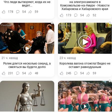
Что люди вытворяют, когда их не
на электросамокате в
видят...
Комсомольске-на-Амуре - Новости
Хабаровска и Хабаровского края
178
54
59
173
54
52
i
i
21 ч. назад
23 ч. назад
Ролик длится несколько секунд, а
Королева вагона отожгла! Видео не
смеяться вы будете долго
оставит равнодушным
231
54
48
245
54
59
i