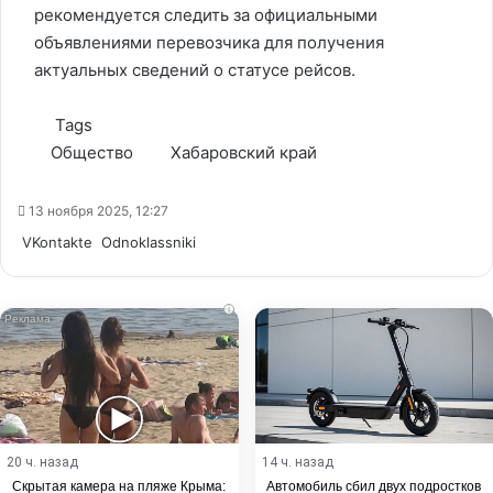
рекомендуется следить за официальными
объявлениями перевозчика для получения
актуальных сведений о статусе рейсов.
Tags
Общество
Хабаровский край
13 ноября 2025, 12:27
WhatsApp
Telegram
Share
VKontakte
Odnoklassniki
via
Email
i
20 ч. назад
14 ч. назад
Скрытая камера на пляже Крыма:
Автомобиль сбил двух подростков