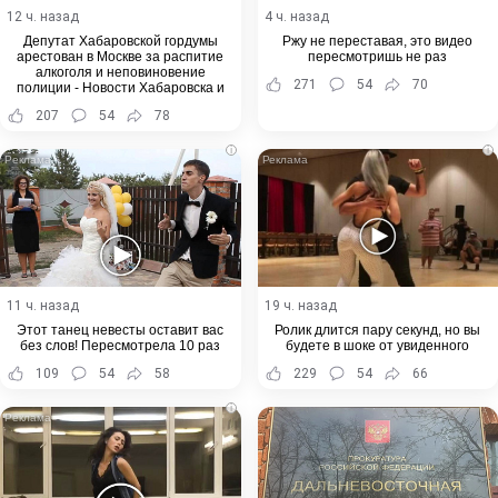
12 ч. назад
4 ч. назад
Депутат Хабаровской гордумы
Ржу не переставая, это видео
арестован в Москве за распитие
пересмотришь не раз
алкоголя и неповиновение
271
54
70
полиции - Новости Хабаровска и
Хабаровского края
207
54
78
i
i
11 ч. назад
19 ч. назад
Этот танец невесты оставит вас
Ролик длится пару секунд, но вы
без слов! Пересмотрела 10 раз
будете в шоке от увиденного
109
54
58
229
54
66
i