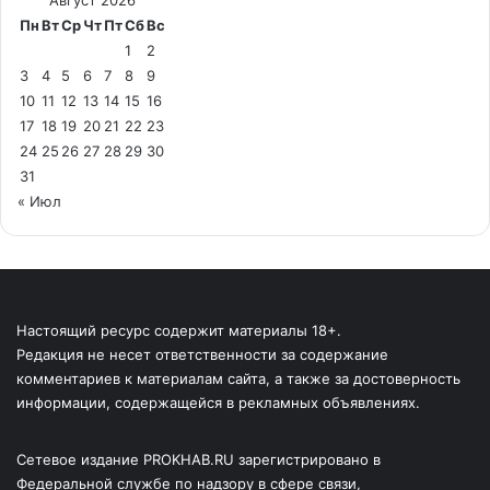
Август 2026
Пн
Вт
Ср
Чт
Пт
Сб
Вс
1
2
3
4
5
6
7
8
9
10
11
12
13
14
15
16
17
18
19
20
21
22
23
24
25
26
27
28
29
30
31
« Июл
Настоящий ресурс содержит материалы 18+.
Редакция не несет ответственности за содержание
комментариев к материалам сайта, а также за достоверность
информации, содержащейся в рекламных объявлениях.
Сетевое издание PROKHAB.RU зарегистрировано в
Федеральной службе по надзору в сфере связи,