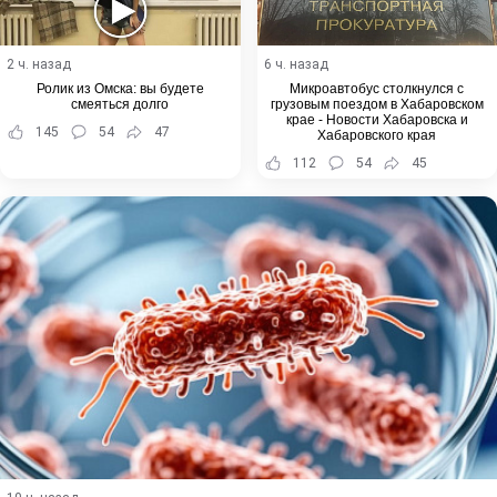
2 ч. назад
6 ч. назад
Ролик из Омска: вы будете
Микроавтобус столкнулся с
смеяться долго
грузовым поездом в Хабаровском
крае - Новости Хабаровска и
145
54
47
Хабаровского края
112
54
45