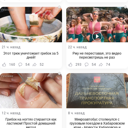
i
i
21 ч. назад
22 ч. назад
Этот трюк уничтожает грибок за 5
Ржу не переставая, это видео
дней!
пересмотришь не раз
160
54
52
293
54
74
i
12 ч. назад
8 ч. назад
Грибок на ногтях стирается как
Микроавтобус столкнулся с
ластиком! Простой домашний
грузовым поездом в Хабаровском
метод
крае - Новости Хабаровска и