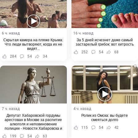
6 ч. назад
16 ч. назад
Скрытая камера на пляже Крыма:
За 5 дней исчезнет даже самый
Что люди вытворяют, когда их не
застарелый грибок: вот хитрость
видят...
252
54
68
284
54
34
i
7 ч. назад
4 ч. назад
Депутат Хабаровской гордумы
Ролик из Омска: вы будете
арестован в Москве за распитие
смеяться долго
алкоголя и неповиновение
115
54
42
полиции - Новости Хабаровска и
Хабаровского края
199
54
63