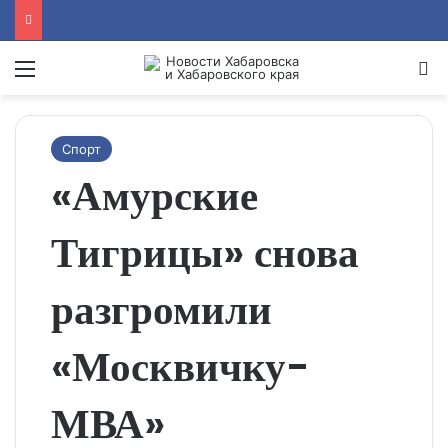
Menu
Se
Спорт
«Амурские
Тигрицы» снова
разгромили
«Москвичку-
МВА»