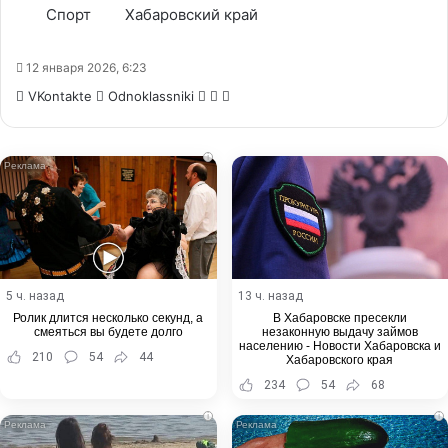
Спорт
Хабаровский край
12 января 2026, 6:23
WhatsApp
Telegram
Share
VKontakte
Odnoklassniki
via
Email
i
5 ч. назад
13 ч. назад
Ролик длится несколько секунд, а
В Хабаровске пресекли
смеяться вы будете долго
незаконную выдачу займов
населению - Новости Хабаровска и
210
54
44
Хабаровского края
234
54
68
i
i