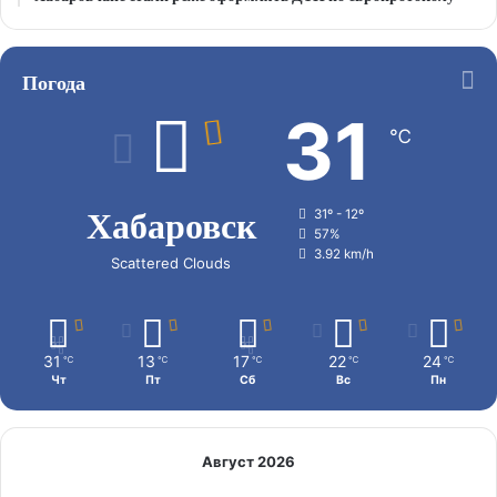
Погода
31
℃
Хабаровск
31º - 12º
57%
3.92 km/h
Scattered Clouds
31
13
17
22
24
℃
℃
℃
℃
℃
Чт
Пт
Сб
Вс
Пн
Август 2026