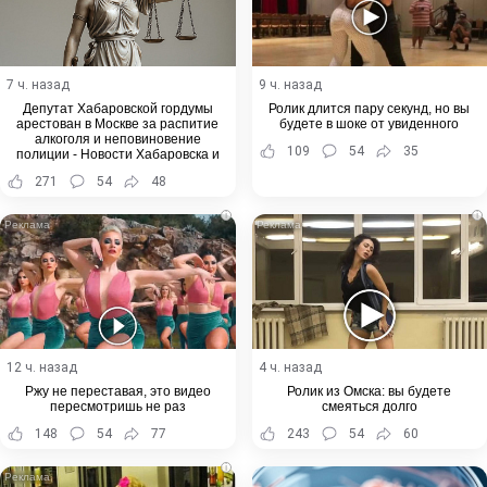
7 ч. назад
9 ч. назад
Депутат Хабаровской гордумы
Ролик длится пару секунд, но вы
арестован в Москве за распитие
будете в шоке от увиденного
алкоголя и неповиновение
109
54
35
полиции - Новости Хабаровска и
Хабаровского края
271
54
48
i
i
12 ч. назад
4 ч. назад
Ржу не переставая, это видео
Ролик из Омска: вы будете
пересмотришь не раз
смеяться долго
148
54
77
243
54
60
i