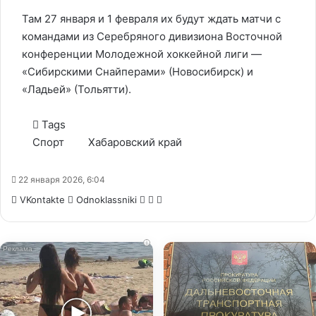
Там 27 января и 1 февраля их будут ждать матчи с
командами из Серебряного дивизиона Восточной
конференции Молодежной хоккейной лиги —
«Сибирскими Снайперами» (Новосибирск) и
«Ладьей» (Тольятти).
Tags
Спорт
Хабаровский край
22 января 2026, 6:04
WhatsApp
Telegram
Share
VKontakte
Odnoklassniki
via
Email
i