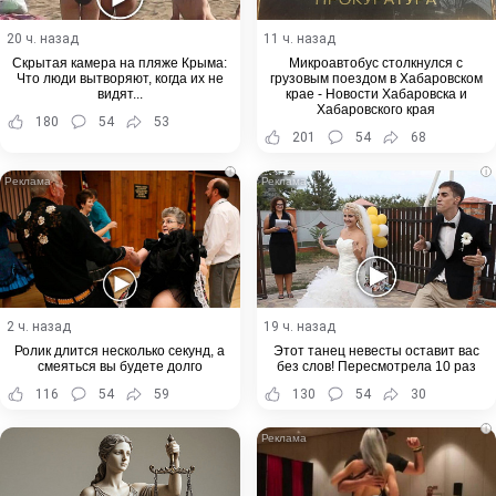
20 ч. назад
11 ч. назад
Скрытая камера на пляже Крыма:
Микроавтобус столкнулся с
Что люди вытворяют, когда их не
грузовым поездом в Хабаровском
видят...
крае - Новости Хабаровска и
Хабаровского края
180
54
53
201
54
68
i
i
2 ч. назад
19 ч. назад
Ролик длится несколько секунд, а
Этот танец невесты оставит вас
смеяться вы будете долго
без слов! Пересмотрела 10 раз
116
54
59
130
54
30
i