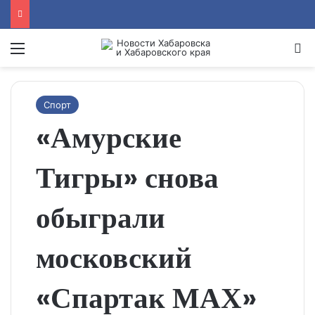
Menu
Se
Спорт
«Амурские
Тигры» снова
обыграли
московский
«Спартак МАХ»