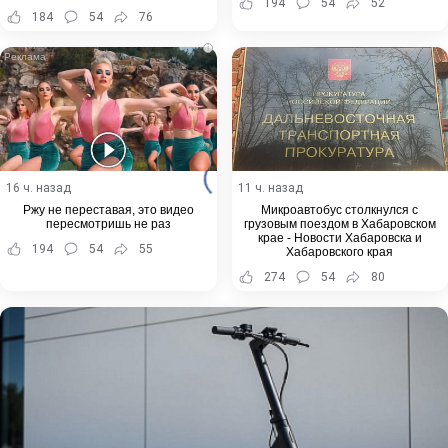
194
54
52
184
54
76
i
16 ч. назад
11 ч. назад
Ржу не переставая, это видео
Микроавтобус столкнулся с
пересмотришь не раз
грузовым поездом в Хабаровском
крае - Новости Хабаровска и
194
54
55
Хабаровского края
274
54
80