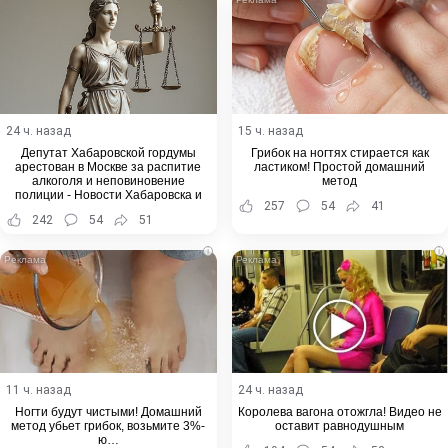
24 ч. назад
15 ч. назад
Депутат Хабаровской гордумы
Грибок на ногтях стирается как
арестован в Москве за распитие
ластиком! Простой домашний
алкоголя и неповиновение
метод
полиции - Новости Хабаровска и
257
54
41
Хабаровского края
242
54
51
i
i
11 ч. назад
24 ч. назад
Ногти будут чистыми! Домашний
Королева вагона отожгла! Видео не
метод убьет грибок, возьмите 3%-
оставит равнодушным
ю…