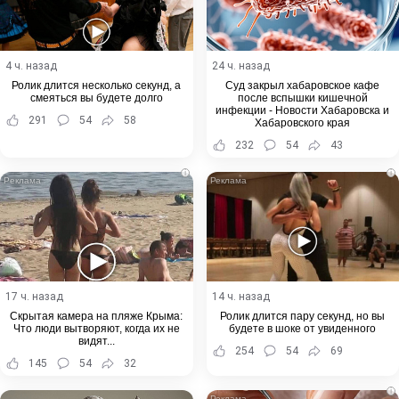
4 ч. назад
24 ч. назад
Ролик длится несколько секунд, а
Суд закрыл хабаровское кафе
смеяться вы будете долго
после вспышки кишечной
инфекции - Новости Хабаровска и
291
54
58
Хабаровского края
232
54
43
i
i
17 ч. назад
14 ч. назад
Скрытая камера на пляже Крыма:
Ролик длится пару секунд, но вы
Что люди вытворяют, когда их не
будете в шоке от увиденного
видят...
254
54
69
145
54
32
i