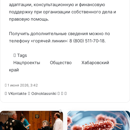
адаптации, консультационную и финансовую
поддержку при организации собственного дела и
правовую помощь.
Получить дополнительные сведения можно по
телефону «горячей линии»: 8 (800) 511‑70‑18.
Tags
Нацпроекты
Общество
Хабаровский
край
1 июня 2026, 3:42
WhatsApp
Telegram
Share
VKontakte
Odnoklassniki
via
Email
i