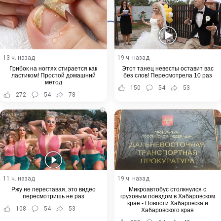
13 ч. назад
19 ч. назад
Грибок на ногтях стирается как
Этот танец невесты оставит вас
ластиком! Простой домашний
без слов! Пересмотрела 10 раз
метод
150
54
53
272
54
78
i
11 ч. назад
19 ч. назад
Ржу не переставая, это видео
Микроавтобус столкнулся с
пересмотришь не раз
грузовым поездом в Хабаровском
крае - Новости Хабаровска и
108
54
53
Хабаровского края