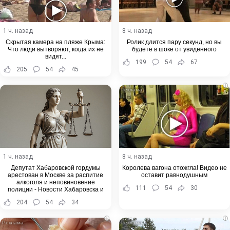
1 ч. назад
8 ч. назад
Скрытая камера на пляже Крыма:
Ролик длится пару секунд, но вы
Что люди вытворяют, когда их не
будете в шоке от увиденного
видят...
199
54
67
205
54
45
i
1 ч. назад
8 ч. назад
Депутат Хабаровской гордумы
Королева вагона отожгла! Видео не
арестован в Москве за распитие
оставит равнодушным
алкоголя и неповиновение
111
54
30
полиции - Новости Хабаровска и
Хабаровского края
204
54
34
i
i