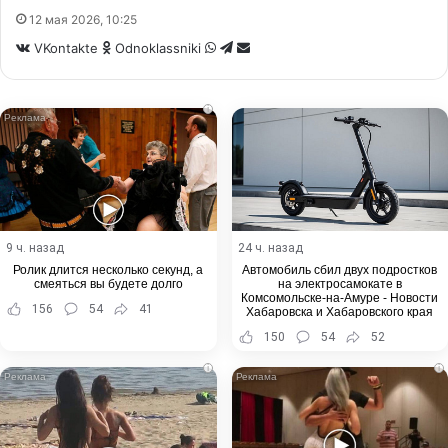
12 мая 2026, 10:25
WhatsApp
Telegram
Share
VKontakte
Odnoklassniki
via
Email
i
9 ч. назад
24 ч. назад
Ролик длится несколько секунд, а
Автомобиль сбил двух подростков
смеяться вы будете долго
на электросамокате в
Комсомольске-на-Амуре - Новости
156
54
41
Хабаровска и Хабаровского края
150
54
52
i
i