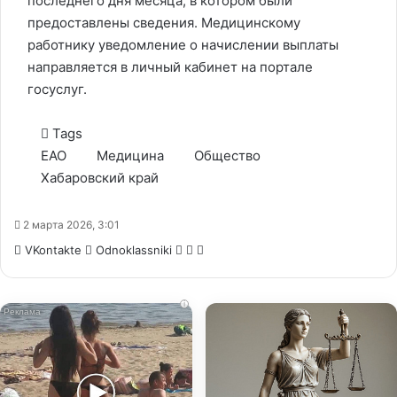
последнего дня месяца, в котором были
предоставлены сведения. Медицинскому
работнику уведомление о начислении выплаты
направляется в личный кабинет на портале
госуслуг.
Tags
ЕАО
Медицина
Общество
Хабаровский край
2 марта 2026, 3:01
WhatsApp
Telegram
Share
VKontakte
Odnoklassniki
via
Email
i