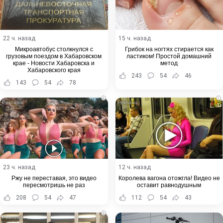
22 ч. назад
15 ч. назад
Микроавтобус столкнулся с
Грибок на ногтях стирается как
грузовым поездом в Хабаровском
ластиком! Простой домашний
крае - Новости Хабаровска и
метод
Хабаровского края
243
54
46
143
54
78
i
i
23 ч. назад
12 ч. назад
Ржу не переставая, это видео
Королева вагона отожгла! Видео не
пересмотришь не раз
оставит равнодушным
208
54
47
112
54
43
i