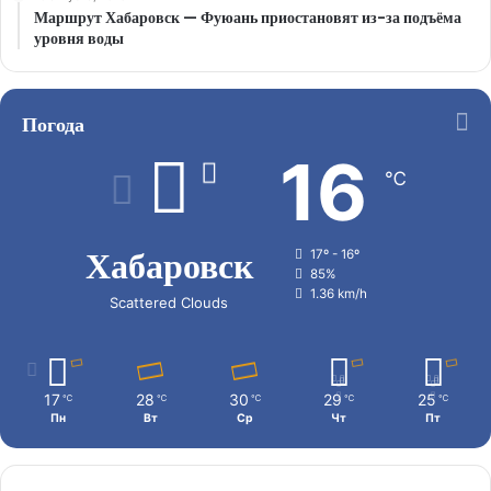
Маршрут Хабаровск — Фуюань приостановят из-за подъёма
уровня воды
Погода
16
℃
Хабаровск
17º - 16º
85%
1.36 km/h
Scattered Clouds
17
28
30
29
25
℃
℃
℃
℃
℃
Пн
Вт
Ср
Чт
Пт