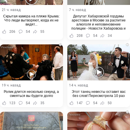
21 ч. назад
7 ч. назад
Скрытая камера на пляже Крыма:
Депутат Хабаровской гордумы
Что люди вытворяют, когда их не
арестован в Москве за распитие
видят...
алкоголя и неповиновение
полиции - Новости Хабаровска и
206
54
55
Хабаровского края
208
54
34
i
i
19 ч. назад
14 ч. назад
Ролик длится несколько секунд, а
Этот танец невесты оставит вас
смеяться вы будете долго
без слов! Пересмотрела 10 раз
123
54
35
147
54
50
i