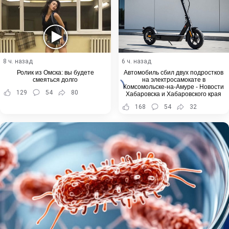
8 ч. назад
6 ч. назад
Ролик из Омска: вы будете
Автомобиль сбил двух подростков
смеяться долго
на электросамокате в
Комсомольске-на-Амуре - Новости
129
54
80
Хабаровска и Хабаровского края
168
54
32