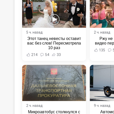
5 ч. назад
2 ч. назад
Этот танец невесты оставит
Ржу не 
вас без слов! Пересмотрела
видео пе
10 раз
135
214
54
33
2 ч. назад
9 ч. назад
Микроавтобус столкнулся с
Автомо