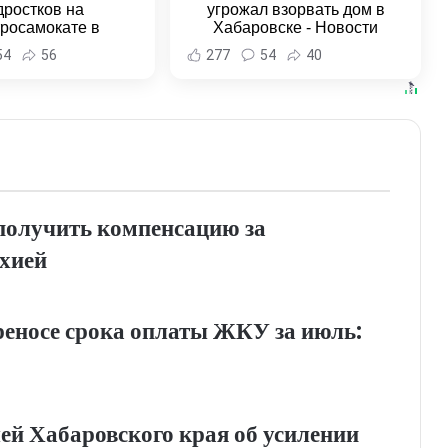
дростков на
угрожал взорвать дом в
тросамокате в
Хабаровске - Новости
льске-на-Амуре -
Хабаровска и Хабаровского
54
56
277
54
40
и Хабаровска и
края
ровского края
получить компенсацию за
хией
еносе срока оплаты ЖКУ за июль:
ей Хабаровского края об усилении