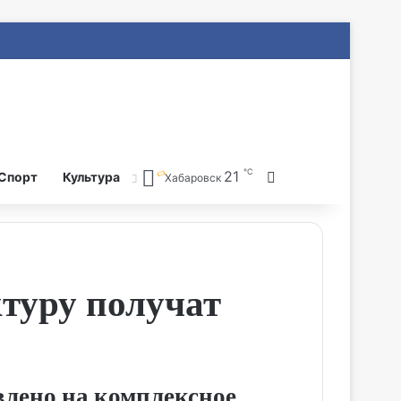
℃
21
Search for
Спорт
Культура
Хабаровск
туру получат
влено на комплексное