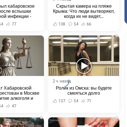
рыл хабаровское
Скрытая камера на пляже
после вспышки
Крыма: Что люди вытворяют,
ной инфекции -
когда их не видят...
и Хабаровска и
54
77
138
54
66
ровского края
i
2 ч. назад
ат Хабаровской
Ролик из Омска: вы будете
рестован в Москве
смеяться долго
итие алкоголя и
137
54
71
овение полиции -
54
47
и Хабаровска и
ровского края
i
i