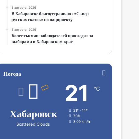
8 августа, 2026
В Хабаровске благоустраивают «Сквер
русских сказок» по нацпроекту
8 августа, 2026
Более тысячи наблюдателей проследят за
выборами в Хабаровском крае
Погода
21
℃
Хабаровск
21º - 14º
70%
3.09 km/h
Scattered Clouds