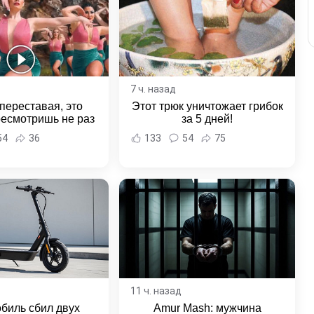
7 ч. назад
переставая, это
Этот трюк уничтожает грибок
ресмотришь не раз
за 5 дней!
54
36
133
54
75
11 ч. назад
биль сбил двух
Amur Mash: мужчина