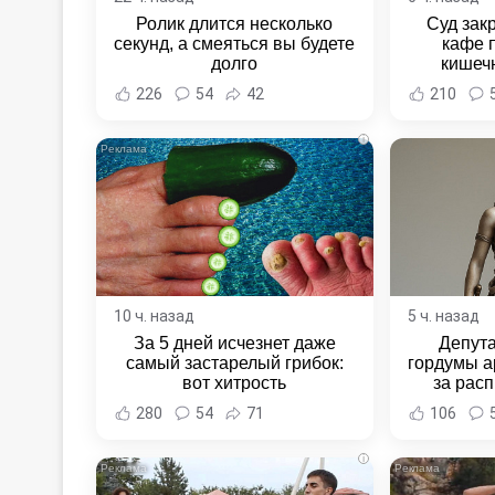
Ролик длится несколько
Суд зак
секунд, а смеяться вы будете
кафе 
долго
кишеч
Новост
226
54
42
210
Хаба
i
10 ч. назад
5 ч. назад
За 5 дней исчезнет даже
Депут
самый застарелый грибок:
гордумы а
вот хитрость
за расп
неповин
280
54
71
106
Новост
Хаба
i