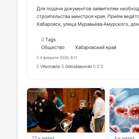
Для подачи документов заявителям необход
строительства минстроя края. Приём ведётся
Хабаровск, улица Муравьёва‑Амурского, дом
Tags
Общество
Хабаровский край
4 февраля 2026, 8:11
WhatsApp
Telegram
Share
VKontakte
Odnoklassniki
via
Email
i
22 ч. назад
6 ч. назад