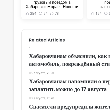
грузовым поездом в
по
Хабаровском крае - Новости
элек
Хабаровска и Хабаровского
Комсомо
254
54
78
154
края
Новост
Хаба
Related Articles
Хабаровчанам объяснили, как 
автомобиль, повреждённый сти
9 августа, 2026
Хабаровчанам напомнили о пер
заплатить можно до 17 августа
9 августа, 2026
Спасатели предупредили жител