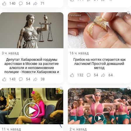
140
54
71
i
3 ч. назад
16 ч. назад
Депутат Хабаровской гордумы
Грибок на ногтях стирается как
арестован в Москве за распитие
ластиком! Простой домашний
алкоголя и неповиновение
метод
полиции - Новости Хабаровска и
132
54
64
Хабаровского края
143
54
38
i
i
11 ч. назад
2 ч. назад