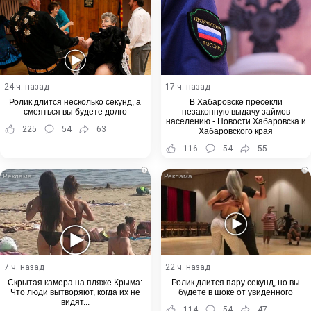
24 ч. назад
17 ч. назад
Ролик длится несколько секунд, а
В Хабаровске пресекли
смеяться вы будете долго
незаконную выдачу займов
населению - Новости Хабаровска и
225
54
63
Хабаровского края
116
54
55
i
i
7 ч. назад
22 ч. назад
Скрытая камера на пляже Крыма:
Ролик длится пару секунд, но вы
Что люди вытворяют, когда их не
будете в шоке от увиденного
видят...
114
54
47