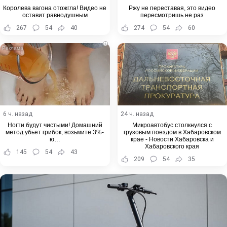
Королева вагона отожгла! Видео не
Ржу не переставая, это видео
оставит равнодушным
пересмотришь не раз
267
54
40
274
54
60
i
6 ч. назад
24 ч. назад
Ногти будут чистыми! Домашний
Микроавтобус столкнулся с
метод убьет грибок, возьмите 3%-
грузовым поездом в Хабаровском
ю…
крае - Новости Хабаровска и
Хабаровского края
145
54
43
209
54
35