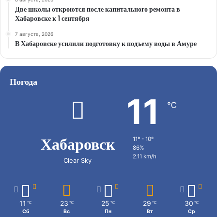
Две школы откроются после капитального ремонта в
Хабаровске к 1 сентября
7 августа, 2026
В Хабаровске усилили подготовку к подъему воды в Амуре
Погода
11
℃
Хабаровск
11º - 10º
86%
2.11 km/h
Clear Sky
11
23
25
29
30
℃
℃
℃
℃
℃
Сб
Вс
Пн
Вт
Ср