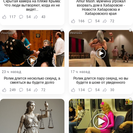
Скрытая камера на пляже Крыма:
Amur Mash: мужчина угрожал
Что люди вытворяют, когда их не
взорвать дом в Хабаровске -
видят...
Новости Хабаровска и
Хабаровского края
117
54
43
166
54
72
i
i
23 ч. назад
17 ч. назад
Ролик длится несколько секунд, а
Ролик длится пару секунд, но вы
смеяться вы будете долго
будете в шоке от увиденного
249
54
72
134
54
30
i