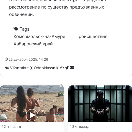
рассмотрение по существу предъявленных
обвинений.
Tags
Комсомольск-на-Амуре
Происшествия
Хабаровский край
25 декабря 2025, 14:26
WhatsApp
Telegram
Share
VKontakte
Odnoklassniki
via
Email
i
12 ч. назад
13 ч. назад