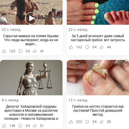
22 ч. назад
23 ч. назад
Скрытая камера на пляже Крыма:
За 5 дней исчезнет даже самый
Что люди вытворяют, когда их не
застарелый грибок: вот хитрость
видят...
162
54
44
103
54
41
i
8 ч. назад
12 ч. назад
Депутат Хабаровской гордумы
Грибок на ногтях стирается как
арестован в Москве за распитие
ластиком! Простой домашний
алкоголя и неповиновение
метод
полиции - Новости Хабаровска и
223
54
38
Хабаровского края
149
54
51