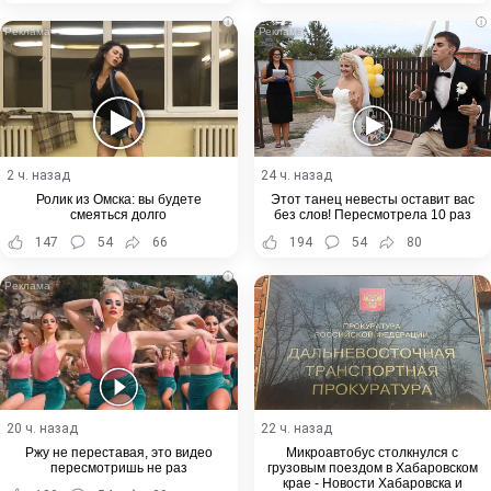
i
i
2 ч. назад
24 ч. назад
Ролик из Омска: вы будете
Этот танец невесты оставит вас
смеяться долго
без слов! Пересмотрела 10 раз
147
54
66
194
54
80
i
20 ч. назад
22 ч. назад
Ржу не переставая, это видео
Микроавтобус столкнулся с
пересмотришь не раз
грузовым поездом в Хабаровском
крае - Новости Хабаровска и