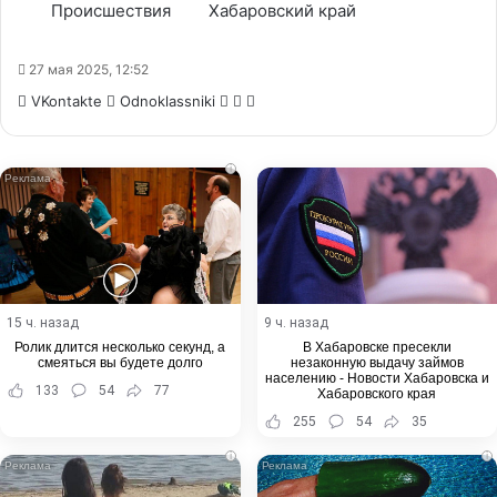
Происшествия
Хабаровский край
27 мая 2025, 12:52
WhatsApp
Telegram
Share
VKontakte
Odnoklassniki
via
Email
i
15 ч. назад
9 ч. назад
Ролик длится несколько секунд, а
В Хабаровске пресекли
смеяться вы будете долго
незаконную выдачу займов
населению - Новости Хабаровска и
133
54
77
Хабаровского края
255
54
35
i
i