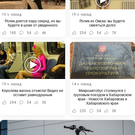
15 ч. назад
19 ч. назад
Ролик длится пару секунд, но вы
Ролик из Омска: вы будете
будете в шоке от увиденного
смеяться долго
180
54
46
254
54
78
i
19 ч. назад
14 ч. назад
Королева вагона отожгла! Видео не
Микроавтобус столкнулся с
оставит равнодушным
грузовым поездом в Хабаровском
крае - Новости Хабаровска и
294
54
30
Хабаровского края
235
54
38