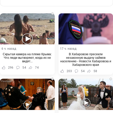
via
Email
i
6 ч. назад
17 ч. назад
Скрытая камера на пляже Крыма:
В Хабаровске пресекли
Что люди вытворяют, когда их не
незаконную выдачу займов
видят...
населению - Новости Хабаровска и
Хабаровского края
296
54
74
203
54
58
i
i