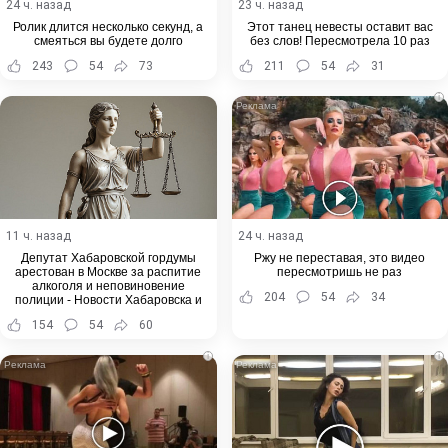
24 ч. назад
23 ч. назад
Ролик длится несколько секунд, а
Этот танец невесты оставит вас
смеяться вы будете долго
без слов! Пересмотрела 10 раз
243
54
73
211
54
31
i
11 ч. назад
24 ч. назад
Депутат Хабаровской гордумы
Ржу не переставая, это видео
арестован в Москве за распитие
пересмотришь не раз
алкоголя и неповиновение
204
54
34
полиции - Новости Хабаровска и
Хабаровского края
154
54
60
i
i