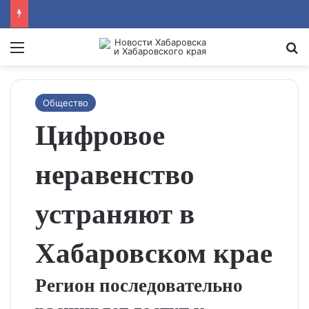
Menu
Se
Общество
Цифровое
неравенство
устраняют в
Хабаровском крае
Регион последовательно