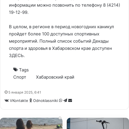
информации можно позвонить по телефону 8 (4214)
19-12-99.
В целом, в регионе в период новогодних каникул
пройдет более 100 доступных спортивных
мероприятий. Полный список событий Декады
спорта и здоровья в Хабаровском крае доступен
ЗДЕСЬ
.
Tags
Спорт
Хабаровский край
5 января 2025, 6:41
WhatsApp
Telegram
Share
VKontakte
Odnoklassniki
via
Email
i