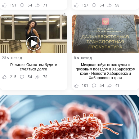
151
54
71
127
54
58
i
23 ч. назад
8 ч. назад
Ролик из Омска: вы будете
Микроавтобус столкнулся с
смеяться долго
грузовым поездом в Хабаровском
крае - Новости Хабаровска и
215
54
78
Хабаровского края
101
54
41