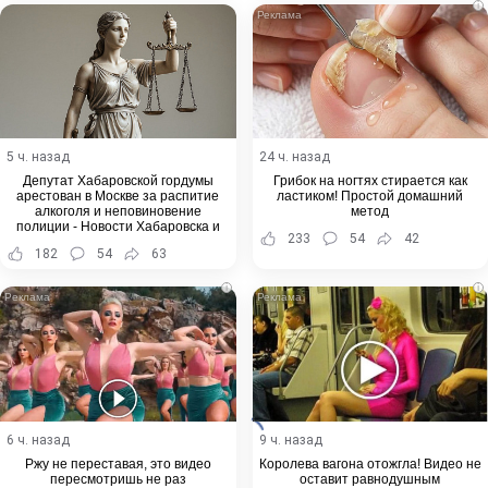
i
5 ч. назад
24 ч. назад
Депутат Хабаровской гордумы
Грибок на ногтях стирается как
арестован в Москве за распитие
ластиком! Простой домашний
алкоголя и неповиновение
метод
полиции - Новости Хабаровска и
233
54
42
Хабаровского края
182
54
63
i
i
6 ч. назад
9 ч. назад
Ржу не переставая, это видео
Королева вагона отожгла! Видео не
пересмотришь не раз
оставит равнодушным