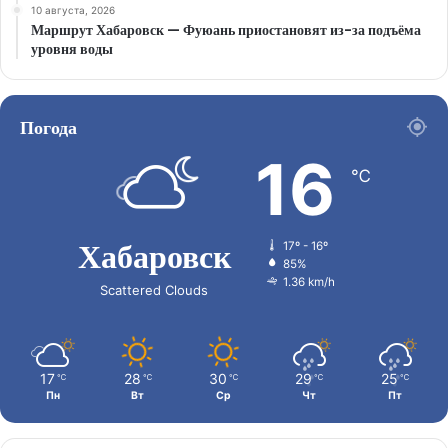
10 августа, 2026
Маршрут Хабаровск — Фуюань приостановят из-за подъёма
уровня воды
Погода
16
℃
Хабаровск
17º - 16º
85%
1.36 km/h
Scattered Clouds
17
28
30
29
25
℃
℃
℃
℃
℃
Пн
Вт
Ср
Чт
Пт