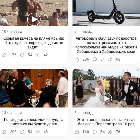
10 ч. назад
2 ч. назад
Скрытая камера на пляже Крыма:
Автомобиль сбил двух подростков
Что люди вытворяют, когда их не
на электросамокате в
видят...
Комсомольске-на-Амуре - Новости
Хабаровска и Хабаровского края
176
54
42
206
54
63
i
i
13 ч. назад
3 ч. назад
Ролик длится несколько секунд, а
Этот танец невесты оставит вас
смеяться вы будете долго
без слов! Пересмотрела 10 раз
208
54
48
160
54
76