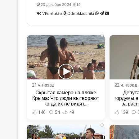
20 декабря 2024, 6:14
WhatsApp
Telegram
Share
VKontakte
Odnoklassniki
via
Email
i
21 ч. назад
22 ч. назад
Скрытая камера на пляже
Депут
Крыма: Что люди вытворяют,
гордумы а
когда их не видят...
за расп
неповин
140
54
49
139
Новост
Хаба
i