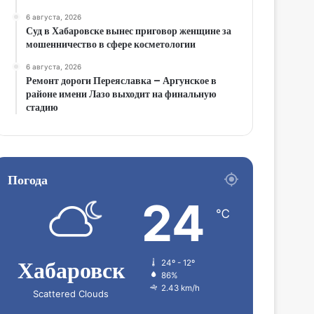
6 августа, 2026
Суд в Хабаровске вынес приговор женщине за
мошенничество в сфере косметологии
6 августа, 2026
Ремонт дороги Переяславка – Аргунское в
районе имени Лазо выходит на финальную
стадию
Погода
24
℃
Хабаровск
24º - 12º
86%
2.43 km/h
Scattered Clouds