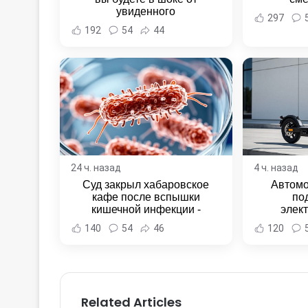
увиденного
297
192
54
44
24 ч. назад
4 ч. назад
Суд закрыл хабаровское
Автомо
кафе после вспышки
по
кишечной инфекции -
элек
Новости Хабаровска и
Комсомо
140
54
46
120
Хабаровского края
Новост
Хаба
Related Articles