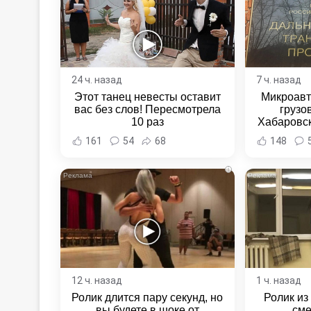
24 ч. назад
7 ч. назад
Этот танец невесты оставит
Микроавт
вас без слов! Пересмотрела
грузо
10 раз
Хабаровск
Хабаровс
161
54
68
148
i
12 ч. назад
1 ч. назад
Ролик длится пару секунд, но
Ролик из
вы будете в шоке от
сме