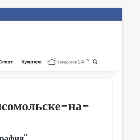
℃
24
Search for
Спорт
Культура
Хабаровск
мсомольске-на-
рафия",