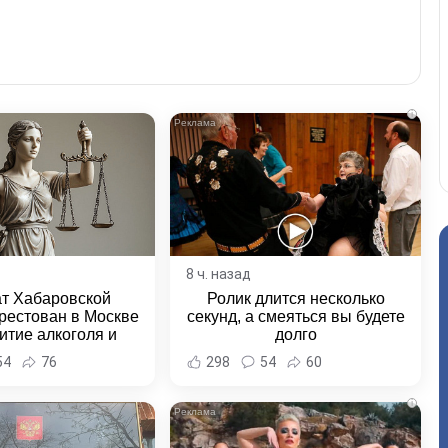
i
8 ч. назад
ат Хабаровской
Ролик длится несколько
рестован в Москве
секунд, а смеяться вы будете
итие алкоголя и
долго
овение полиции -
54
76
298
54
60
и Хабаровска и
ровского края
i