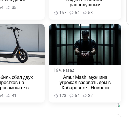
равнодушным
54
35
157
54
58
16 ч. назад
биль сбил двух
Amur Mash: мужчина
дростков на
угрожал взорвать дом в
тросамокате в
Хабаровске - Новости
льске-на-Амуре -
Хабаровска и Хабаровского
54
41
123
54
32
и Хабаровска и
края
ровского края