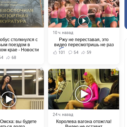
10 ч. назад
обус столкнулся с
Ржу не переставая, это
вым поездом в
видео пересмотришь не раз
ом крае - Новости
101
54
59
ка и Хабаровского
54
68
края
i
i
24 ч. назад
 Омска: вы будете
Королева вагона отожгла!
яться долго
Видео не оставит