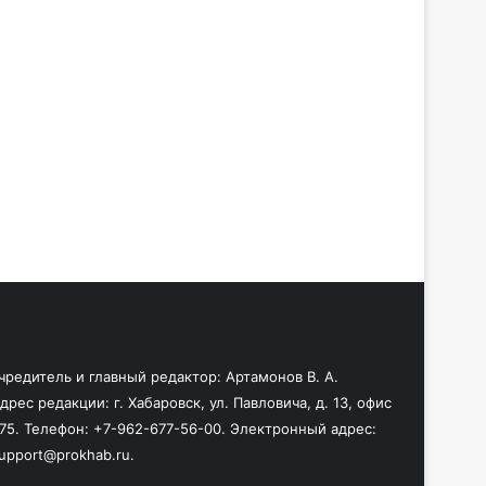
чредитель и главный редактор: Артамонов В. А.
дрес редакции: г. Хабаровск, ул. Павловича, д. 13, офис
75. Телефон: +7-962-677-56-00. Электронный адрес:
upport@prokhab.ru.