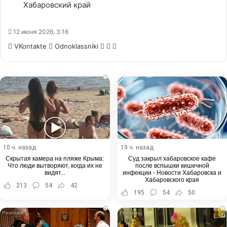
Хабаровский край
12 июня 2026, 3:16
WhatsApp
Telegram
Share
VKontakte
Odnoklassniki
via
Email
i
10 ч. назад
19 ч. назад
Скрытая камера на пляже Крыма:
Суд закрыл хабаровское кафе
Что люди вытворяют, когда их не
после вспышки кишечной
видят...
инфекции - Новости Хабаровска и
Хабаровского края
213
54
42
195
54
50
i
i