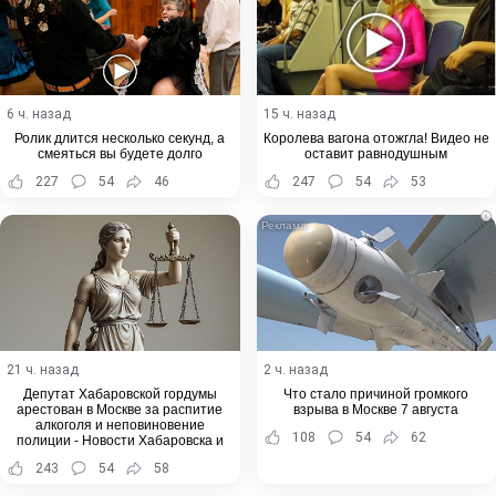
6 ч. назад
15 ч. назад
Ролик длится несколько секунд, а
Королева вагона отожгла! Видео не
смеяться вы будете долго
оставит равнодушным
227
54
46
247
54
53
i
21 ч. назад
2 ч. назад
Депутат Хабаровской гордумы
Что стало причиной громкого
арестован в Москве за распитие
взрыва в Москве 7 августа
алкоголя и неповиновение
108
54
62
полиции - Новости Хабаровска и
Хабаровского края
243
54
58