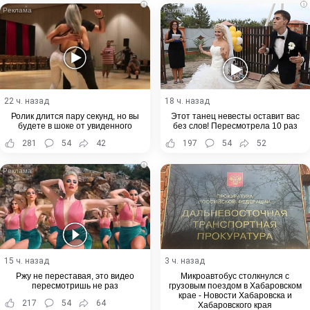
i
i
22 ч. назад
18 ч. назад
Ролик длится пару секунд, но вы
Этот танец невесты оставит вас
будете в шоке от увиденного
без слов! Пересмотрела 10 раз
281
54
42
197
54
52
i
15 ч. назад
3 ч. назад
Ржу не переставая, это видео
Микроавтобус столкнулся с
пересмотришь не раз
грузовым поездом в Хабаровском
крае - Новости Хабаровска и
217
54
64
Хабаровского края