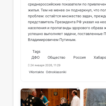
среднероссийские показатели по привлечен
жилья. Тем не менее он подчеркнул, что п
проблем: остаётся множество задач, прежд
представитель Президента РФ указал на не
населения и пропаганды здорового образа ж
успешно выполняет задачи, поставленные
Владимировичем Путиным.
Tags
ДФО
Общество
Россия
Хабаро
24 января 2026, 11:29
WhatsApp
Telegram
Share
VKontakte
Odnoklassniki
via
Email
i