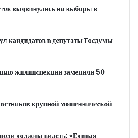
атов выдвинулись на выборы в
ул кандидатов в депутаты Госдумы
анию жилинспекции заменили 50
частников крупной мошеннической
люди должны видеть: «Единая