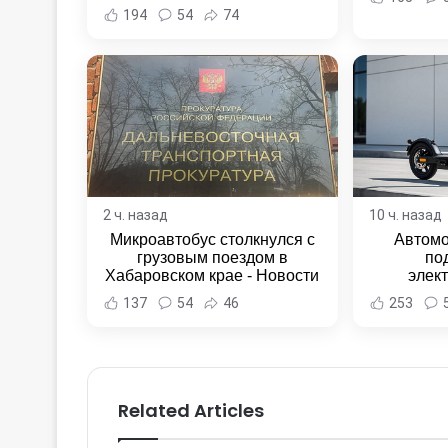
194
54
74
2 ч. назад
10 ч. назад
Микроавтобус столкнулся с
Автомо
грузовым поездом в
по
Хабаровском крае - Новости
элек
Хабаровска и Хабаровского
Комсомо
137
54
46
253
края
Новост
Хаба
Related Articles