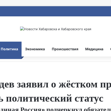
Политика
Экономика
Происшествия
Медицина
ев заявил о жёстком п
 политический статус
Единая Россия» подчеркнул обязате