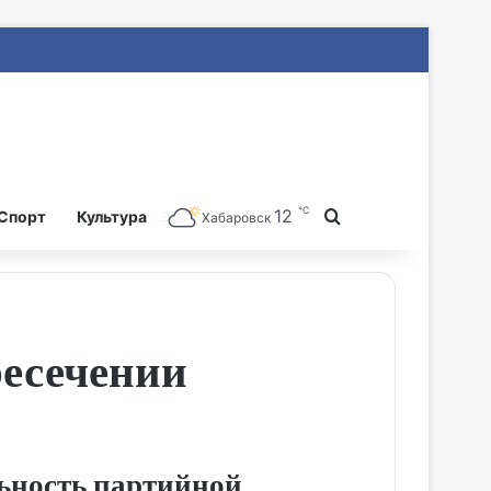
℃
12
Search for
Спорт
Культура
Хабаровск
ресечении
льность партийной