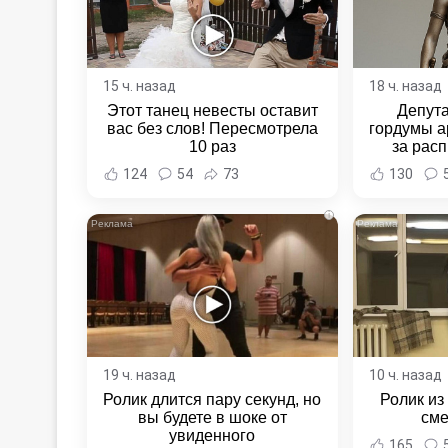
15 ч. назад
18 ч. назад
Этот танец невесты оставит
Депут
вас без слов! Пересмотрела
гордумы а
10 раз
за расп
неповин
124
54
73
130
Новост
Хаба
i
19 ч. назад
10 ч. назад
Ролик длится пару секунд, но
Ролик из
вы будете в шоке от
сме
увиденного
165