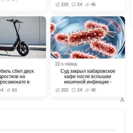
229
54
46
22 ч. назад
биль сбил двух
Суд закрыл хабаровское
дростков на
кафе после вспышки
тросамокате в
кишечной инфекции -
льске-на-Амуре -
Новости Хабаровска и
54
63
202
54
48
и Хабаровска и
Хабаровского края
ровского края