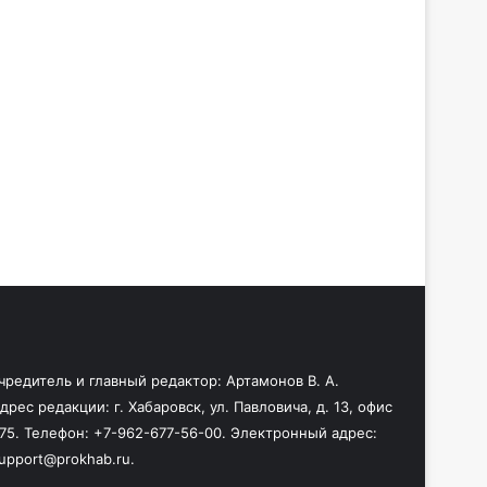
чредитель и главный редактор: Артамонов В. А.
дрес редакции: г. Хабаровск, ул. Павловича, д. 13, офис
75. Телефон: +7-962-677-56-00. Электронный адрес:
upport@prokhab.ru.