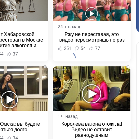
24 ч. назад
ат Хабаровской
Ржу не переставая, это
рестован в Москве
видео пересмотришь не раз
итие алкоголя и
251
54
77
овение полиции -
54
37
и Хабаровска и
ровского края
i
i
1 ч. назад
 Омска: вы будете
Королева вагона отожгла!
яться долго
Видео не оставит
равнодушным
54
34