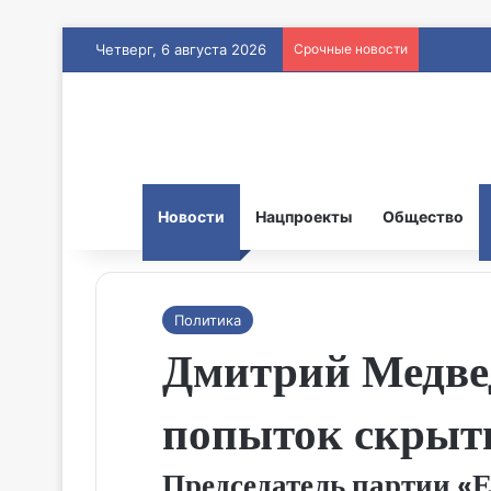
Четверг, 6 августа 2026
Срочные новости
Новости
Нацпроекты
Общество
Политика
Дмитрий Медвед
попыток скрыть
Председатель партии «