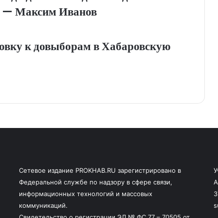
» — Максим Иванов
товку к довыборам в Хабаровскую
Сетевое издание PROKHAB.RU зарегистрировано в
У
Федеральной службе по надзору в сфере связи,
А
информационных технологий и массовых
3
коммуникаций.
s
Свидетельство о регистрации ЭЛ № ФС 77 – 70505 от