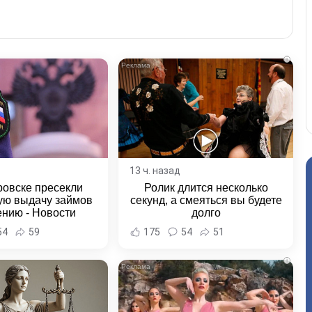
i
13 ч. назад
ровске пресекли
Ролик длится несколько
ую выдачу займов
секунд, а смеяться вы будете
ению - Новости
долго
ка и Хабаровского
54
59
175
54
51
края
i