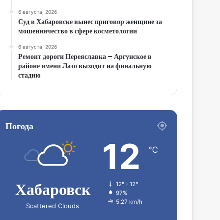
6 августа, 2026
Суд в Хабаровске вынес приговор женщине за
мошенничество в сфере косметологии
6 августа, 2026
Ремонт дороги Переяславка – Аргунское в
районе имени Лазо выходит на финальную
стадию
Погода
12
℃
Хабаровск
12º - 12º
97%
5.27 km/h
Scattered Clouds