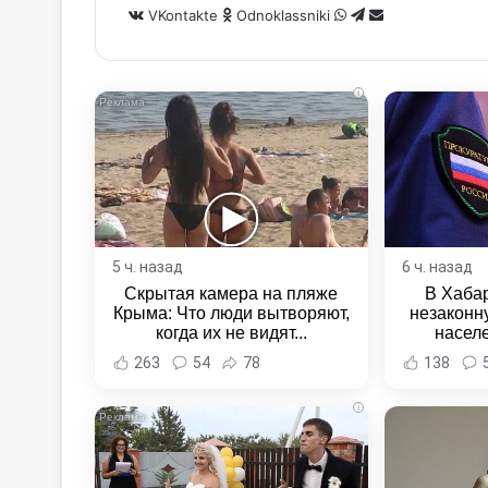
WhatsApp
Telegram
Share
VKontakte
Odnoklassniki
via
Email
i
5 ч. назад
6 ч. назад
Скрытая камера на пляже
В Хаба
Крыма: Что люди вытворяют,
незаконн
когда их не видят...
насел
Хабаровс
263
54
78
138
i