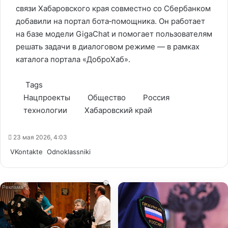
связи Хабаровского края совместно со Сбербанком
добавили на портал бота‑помощника. Он работает
на базе модели GigaChat и помогает пользователям
решать задачи в диалоговом режиме — в рамках
каталога портала «ДоброХаб».
Tags
Нацпроекты
Общество
Россия
технологии
Хабаровский край
23 мая 2026, 4:03
WhatsApp
Telegram
Share
VKontakte
Odnoklassniki
via
Email
i