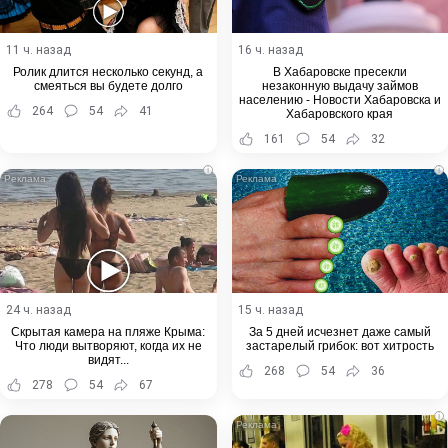
11 ч. назад
16 ч. назад
Ролик длится несколько секунд, а
В Хабаровске пресекли
смеяться вы будете долго
незаконную выдачу займов
населению - Новости Хабаровска и
264
54
41
Хабаровского края
161
54
32
i
i
24 ч. назад
15 ч. назад
Скрытая камера на пляже Крыма:
За 5 дней исчезнет даже самый
Что люди вытворяют, когда их не
застарелый грибок: вот хитрость
видят...
268
54
36
278
54
67
i