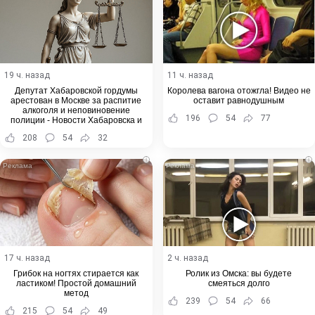
19 ч. назад
11 ч. назад
Депутат Хабаровской гордумы
Королева вагона отожгла! Видео не
арестован в Москве за распитие
оставит равнодушным
алкоголя и неповиновение
196
54
77
полиции - Новости Хабаровска и
Хабаровского края
208
54
32
i
i
17 ч. назад
2 ч. назад
Грибок на ногтях стирается как
Ролик из Омска: вы будете
ластиком! Простой домашний
смеяться долго
метод
239
54
66
215
54
49