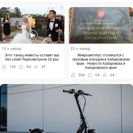
i
15 ч. назад
23 ч. назад
Этот танец невесты оставит вас
Микроавтобус столкнулся с
без слов! Пересмотрела 10 раз
грузовым поездом в Хабаровском
крае - Новости Хабаровска и
150
54
39
Хабаровского края
268
54
64