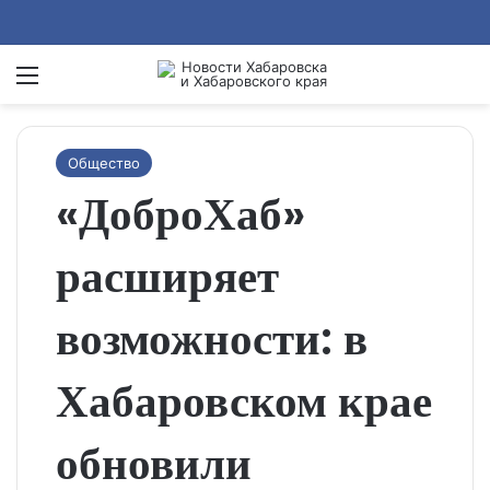
Menu
Se
Общество
«ДоброХаб»
расширяет
возможности: в
Хабаровском крае
обновили