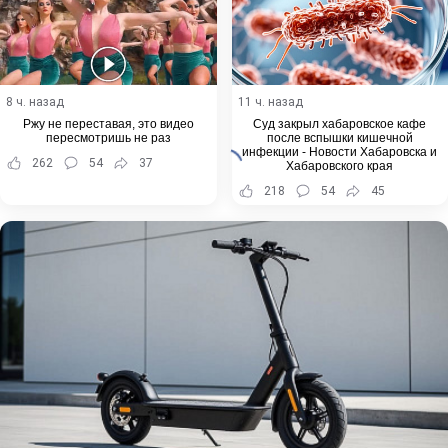
8 ч. назад
11 ч. назад
Ржу не переставая, это видео
Суд закрыл хабаровское кафе
пересмотришь не раз
после вспышки кишечной
инфекции - Новости Хабаровска и
262
54
37
Хабаровского края
218
54
45