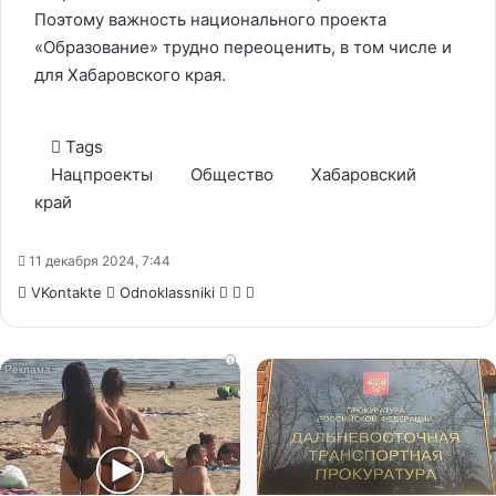
Поэтому важность национального проекта
«Образование» трудно переоценить, в том числе и
для Хабаровского края.
Tags
Нацпроекты
Общество
Хабаровский
край
11 декабря 2024, 7:44
WhatsApp
Telegram
Share
VKontakte
Odnoklassniki
via
Email
i