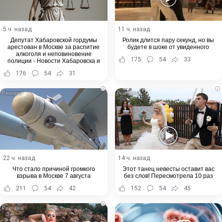
5 ч. назад
11 ч. назад
Депутат Хабаровской гордумы
Ролик длится пару секунд, но вы
арестован в Москве за распитие
будете в шоке от увиденного
алкоголя и неповиновение
175
54
33
полиции - Новости Хабаровска и
Хабаровского края
176
54
31
i
i
22 ч. назад
14 ч. назад
Что стало причиной громкого
Этот танец невесты оставит вас
взрыва в Москве 7 августа
без слов! Пересмотрела 10 раз
211
54
42
152
54
45
i