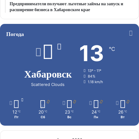
Предприниматели получают льготные займы на запуск и
расширение бизнеса в Хабаровском крае
Погода
13
℃
Хабаровск
13º - 11º
84%
1.18 km/h
Scattered Clouds
12
20
23
24
26
℃
℃
℃
℃
℃
Пт
Сб
Вс
Пн
Вт