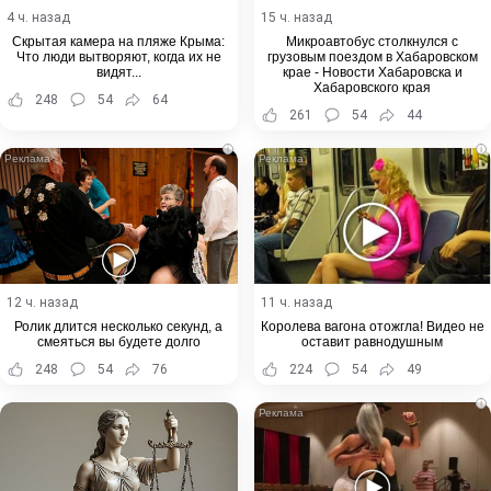
4 ч. назад
15 ч. назад
Скрытая камера на пляже Крыма:
Микроавтобус столкнулся с
Что люди вытворяют, когда их не
грузовым поездом в Хабаровском
видят...
крае - Новости Хабаровска и
Хабаровского края
248
54
64
261
54
44
i
i
12 ч. назад
11 ч. назад
Ролик длится несколько секунд, а
Королева вагона отожгла! Видео не
смеяться вы будете долго
оставит равнодушным
248
54
76
224
54
49
i