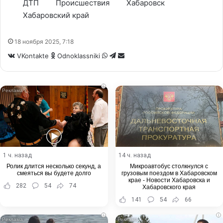
ДТП
Происшествия
Хабаровск
Хабаровский край
18 ноября 2025, 7:18
WhatsApp
Telegram
Share
VKontakte
Odnoklassniki
via
Email
i
1 ч. назад
14 ч. назад
Ролик длится несколько секунд, а
Микроавтобус столкнулся с
смеяться вы будете долго
грузовым поездом в Хабаровском
крае - Новости Хабаровска и
282
54
74
Хабаровского края
141
54
66
i
i