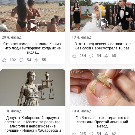
20 ч. назад
13 ч. назад
Скрытая камера на пляже Крыма:
Этот танец невесты оставит вас
Что люди вытворяют, когда их не
без слов! Пересмотрела 10 раз
видят...
284
54
65
102
54
55
i
11 ч. назад
18 ч. назад
Депутат Хабаровской гордумы
Грибок на ногтях стирается как
арестован в Москве за распитие
ластиком! Простой домашний
алкоголя и неповиновение
метод
полиции - Новости Хабаровска и
265
54
62
Хабаровского края