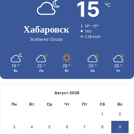
15
℃
Хабаровск
16º - 15º
78%
2.58 km/h
Scattered Clouds
16
25
28
30
28
℃
℃
℃
℃
℃
Вс
Пн
Вт
Ср
Чт
Август 2026
Пн
Вт
Ср
Чт
Пт
Сб
Вс
1
2
3
4
5
6
7
8
9