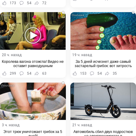
173
54
72
i
i
20 ч. назад
19 ч. назад
Королева вагона отожгла! Видео не
За 5 дней исчезнет даже самый
оставит равнодушным
застарелый грибок: вот хитрость
299
54
63
153
54
35
i
3 ч. назад
21 ч. назад
Этот трюк уничтожает грибок за 5
Автомобиль сбил двух подростков
дней!
на электросамокате в