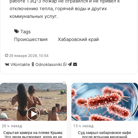
работе ТЭЦ-3 пожар не отразился и не привел к
отключению тепла, горячей воды и других
коммунальных услуг.
Tags
Происшествия
Хабаровский край
29 января 2026, 10:54
WhatsApp
Telegram
Share
VKontakte
Odnoklassniki
via
Email
i
20 ч. назад
13 ч. назад
Скрытая камера на пляже Крыма:
Суд закрыл хабаровское кафе
Что люди вытворяют, когда их не
после вспышки кишечной