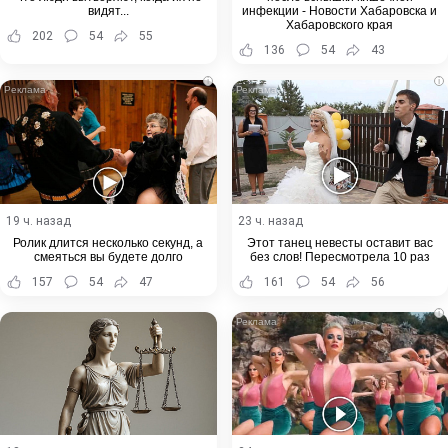
видят...
инфекции - Новости Хабаровска и
Хабаровского края
202
54
55
136
54
43
i
i
19 ч. назад
23 ч. назад
Ролик длится несколько секунд, а
Этот танец невесты оставит вас
смеяться вы будете долго
без слов! Пересмотрела 10 раз
157
54
47
161
54
56
i