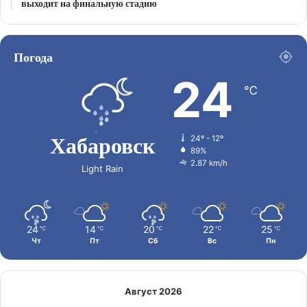
выходит на финальную стадию
Погода
24
℃
Хабаровск
24º - 12º
89%
2.87 km/h
Light Rain
24
14
20
22
25
℃
℃
℃
℃
℃
Чт
Пт
Сб
Вс
Пн
Август 2026