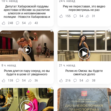
18 ч. назад
24 ч. назад
Депутат Хабаровской гордумы
Ржу не переставая, это видео
арестован в Москве за распитие
пересмотришь не раз
алкоголя и неповиновение
155
54
31
полиции - Новости Хабаровска и
Хабаровского края
248
54
43
i
i
8 ч. назад
21 ч. назад
Ролик длится пару секунд, но вы
Ролик из Омска: вы будете
будете в шоке от увиденного
смеяться долго
138
54
36
216
54
38
i