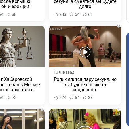
после вспышки
секунд, а смеяться вы будете
ной инфекции -
долго
и Хабаровска и
54
38
243
54
61
ровского края
i
10 ч. назад
ат Хабаровской
Ролик длится пару секунд, но
рестован в Москве
вы будете в шоке от
итие алкоголя и
увиденного
овение полиции -
54
72
224
54
38
и Хабаровска и
ровского края
i
i