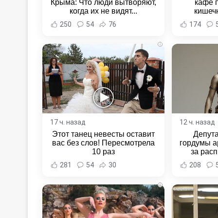
Крыма: Что люди вытворяют,
кафе 
когда их не видят...
кишеч
Новост
250
54
76
174
Хаба
i
17 ч. назад
12 ч. назад
Этот танец невесты оставит
Депут
вас без слов! Пересмотрела
гордумы а
10 раз
за расп
неповин
281
54
30
208
Новост
Хаба
i