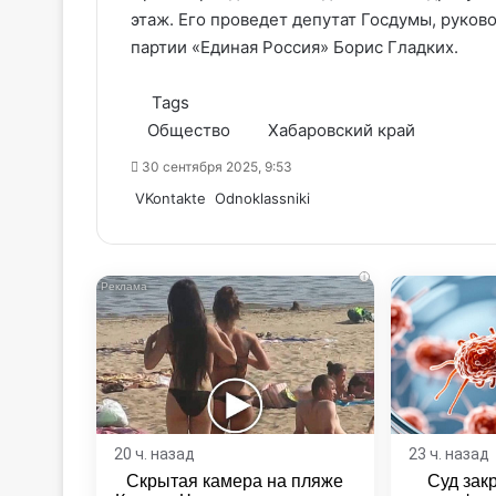
этаж. Его проведет депутат Госдумы, руко
партии «Единая Россия» Борис Гладких.
Tags
Общество
Хабаровский край
30 сентября 2025, 9:53
WhatsApp
Telegram
Share
VKontakte
Odnoklassniki
via
Email
i
20 ч. назад
23 ч. назад
Скрытая камера на пляже
Суд зак