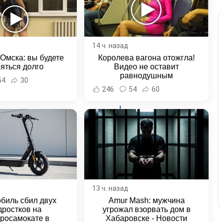
14 ч. назад
 Омска: вы будете
Королева вагона отожгла!
яться долго
Видео не оставит
равнодушным
54
30
246
54
60
13 ч. назад
биль сбил двух
Amur Mash: мужчина
дростков на
угрожал взорвать дом в
тросамокате в
Хабаровске - Новости