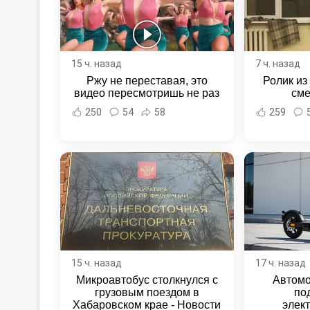
15 ч. назад
7 ч. назад
Ржу не переставая, это
Ролик из
видео пересмотришь не раз
сме
250
54
58
259
15 ч. назад
17 ч. назад
Микроавтобус столкнулся с
Автомо
грузовым поездом в
по
Хабаровском крае - Новости
элек