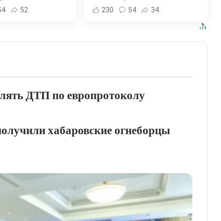
льске-на-Амуре -
Хабаровска и Хабаровского
54
52
230
54
34
и Хабаровска и
края
ровского края
лять ДТП по европротоколу
 получили хабаровские огнеборцы