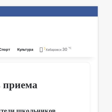
℃
30
Search for
Спорт
Культура
Хабаровск
ь приема
ители школьников.