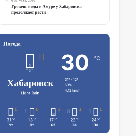
6 августа, 2026
Уровень воды в Амуре у Хабаровска
продолжает расти
Погода
30
℃
Хабаровск
31º - 12º
63%
4.12 km/h
Light Rain
31
13
17
22
24
℃
℃
℃
℃
℃
Чт
Пт
Сб
Вс
Пн