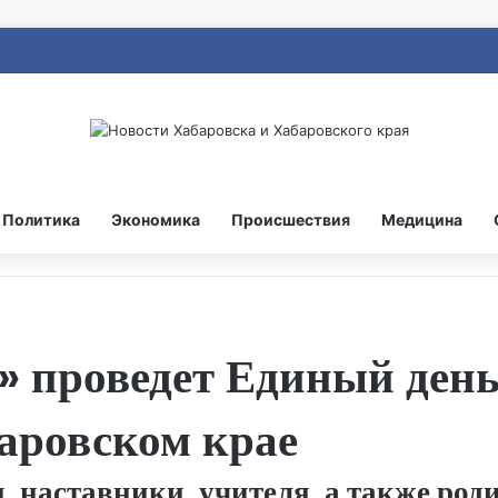
Политика
Экономика
Происшествия
Медицина
» проведет Единый ден
баровском крае
 наставники, учителя, а также род