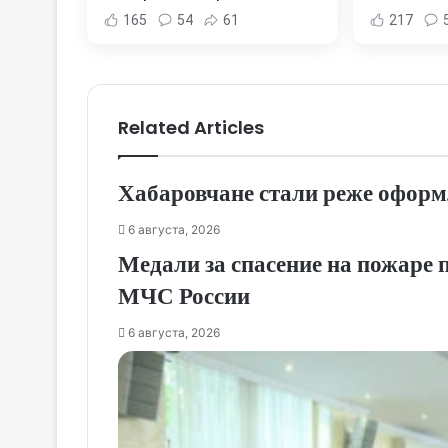
Хабаровска и Хабаровского
Комсомо
165
54
61
217
края
Новост
Хаба
Related Articles
Хабаровчане стали реже оформ
6 августа, 2026
Медали за спасение на пожаре
МЧС России
6 августа, 2026