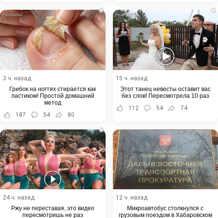
i
i
3 ч. назад
15 ч. назад
Грибок на ногтях стирается как
Этот танец невесты оставит вас
ластиком! Простой домашний
без слов! Пересмотрела 10 раз
метод
112
54
74
187
54
80
i
24 ч. назад
12 ч. назад
Ржу не переставая, это видео
Микроавтобус столкнулся с
пересмотришь не раз
грузовым поездом в Хабаровском