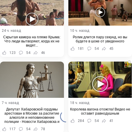
24 ч. назад
10 ч. назад
Скрытая камера на пляже Крыма:
Ролик длится пару секунд, но вы
Что люди вытворяют, когда их не
будете в шоке от увиденного
видят...
181
54
45
123
54
46
i
7 ч. назад
18 ч. назад
Депутат Хабаровской гордумы
Королева вагона отожгла! Видео не
арестован в Москве за распитие
оставит равнодушным
алкоголя и неповиновение
284
54
41
полиции - Новости Хабаровска и
Хабаровского края
117
54
78