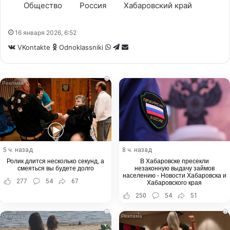
Общество
Россия
Хабаровский край
16 января 2026, 6:52
WhatsApp
Telegram
Share
VKontakte
Odnoklassniki
via
Email
i
5 ч. назад
8 ч. назад
Ролик длится несколько секунд, а
В Хабаровске пресекли
смеяться вы будете долго
незаконную выдачу займов
населению - Новости Хабаровска и
277
54
67
Хабаровского края
250
54
51
i
i