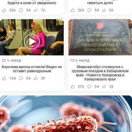
будете в шоке от увиденного
смеяться долго
266
54
72
269
54
50
i
22 ч. назад
13 ч. назад
Королева вагона отожгла! Видео не
Микроавтобус столкнулся с
оставит равнодушным
грузовым поездом в Хабаровском
крае - Новости Хабаровска и
164
54
39
Хабаровского края
276
54
33