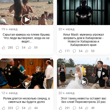
19 ч. назад
22 ч. назад
Скрытая камера на пляже Крыма:
Amur Mash: мужчина угрожал
Что люди вытворяют, когда их не
взорвать дом в Хабаровске -
видят...
Новости Хабаровска и
Хабаровского края
285
54
59
171
54
50
i
i
12 ч. назад
22 ч. назад
Ролик длится несколько секунд, а
Этот танец невесты оставит вас
смеяться вы будете долго
без слов! Пересмотрела 10 раз
203
54
44
291
54
49