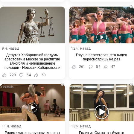
i
9 ч. назад
12 ч. назад
Депутат Хабаровской гордумы
Ржу не переставая, это видео
арестован в Москве за распитие
пересмотришь не раз
алкоголя и неповиновение
261
54
47
полиции - Новости Хабаровска и
Хабаровского края
220
54
63
i
i
11 ч. назад
13 ч. назад
Ролик длится пару секунд, но вы
Ролик из Омска: вы будете