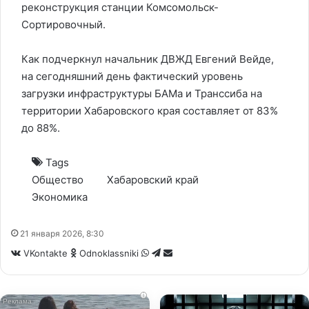
реконструкция станции Комсомольск-
Сортировочный.
Как подчеркнул начальник ДВЖД Евгений Вейде,
на сегодняшний день фактический уровень
загрузки инфраструктуры БАМа и Транссиба на
территории Хабаровского края составляет от 83%
до 88%.
Tags
Общество
Хабаровский край
Экономика
21 января 2026, 8:30
WhatsApp
Telegram
Share
VKontakte
Odnoklassniki
via
Email
i