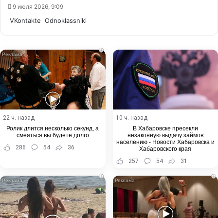
9 июля 2026, 9:09
WhatsApp
Telegram
Share
VKontakte
Odnoklassniki
via
Email
i
22 ч. назад
10 ч. назад
Ролик длится несколько секунд, а
В Хабаровске пресекли
смеяться вы будете долго
незаконную выдачу займов
населению - Новости Хабаровска и
286
54
36
Хабаровского края
257
54
31
i
i