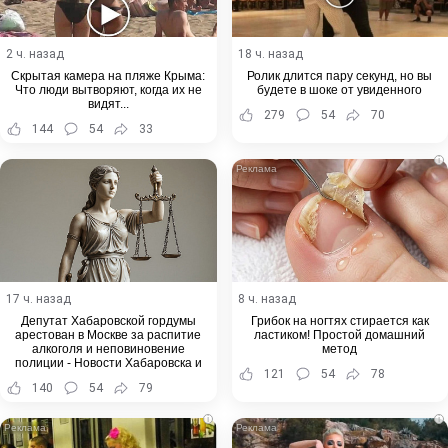
2 ч. назад
18 ч. назад
Скрытая камера на пляже Крыма:
Ролик длится пару секунд, но вы
Что люди вытворяют, когда их не
будете в шоке от увиденного
видят...
279
54
70
144
54
33
i
17 ч. назад
8 ч. назад
Депутат Хабаровской гордумы
Грибок на ногтях стирается как
арестован в Москве за распитие
ластиком! Простой домашний
алкоголя и неповиновение
метод
полиции - Новости Хабаровска и
121
54
78
Хабаровского края
140
54
79
i
i