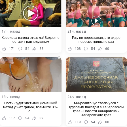
17 ч. назад
21 ч. назад
Королева вагона отожгла! Видео не
Ржу не переставая, это видео
оставит равнодушным
пересмотришь не раз
171
54
33
108
54
60
i
18 ч. назад
24 ч. назад
Ногти будут чистыми! Домашний
Микроавтобус столкнулся с
метод убьет грибок, возьмите 3%-
грузовым поездом в Хабаровском
ю…
крае - Новости Хабаровска и
Хабаровского края
117
54
39
119
54
80