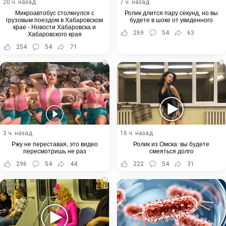
20 ч. назад
7 ч. назад
Микроавтобус столкнулся с
Ролик длится пару секунд, но вы
грузовым поездом в Хабаровском
будете в шоке от увиденного
крае - Новости Хабаровска и
269
54
63
Хабаровского края
254
54
71
i
i
3 ч. назад
16 ч. назад
Ржу не переставая, это видео
Ролик из Омска: вы будете
пересмотришь не раз
смеяться долго
296
54
44
222
54
31
i