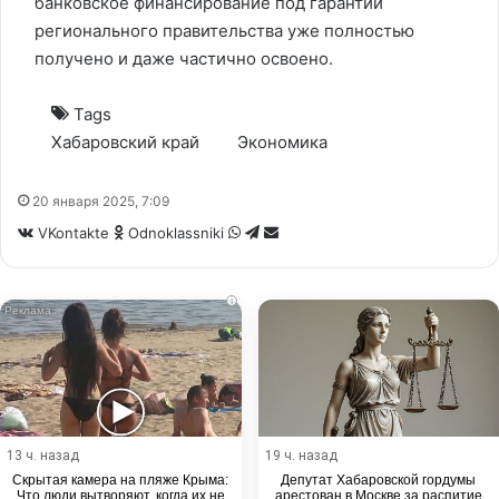
банковское финансирование под гарантии
регионального правительства уже полностью
получено и даже частично освоено.
Tags
Хабаровский край
Экономика
20 января 2025, 7:09
WhatsApp
Telegram
Share
VKontakte
Odnoklassniki
via
Email
i
13 ч. назад
19 ч. назад
Скрытая камера на пляже Крыма:
Депутат Хабаровской гордумы
Что люди вытворяют, когда их не
арестован в Москве за распитие