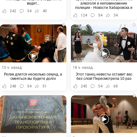
видят...
алкоголя и неповиновение
полиции - Новости Хабаровска и
242
54
40
Хабаровского края
124
54
34
i
i
15 ч. назад
18 ч. назад
Ролик длится несколько секунд, а
Этот танец невесты оставит вас
смеяться вы будете долго
без слов! Пересмотрела 10 раз
248
54
51
245
54
68
i