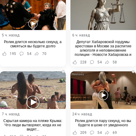
5 ч. назад
6 ч. назад
Ролик длится несколько секунд, а
Депутат Хабаровской гордумы
смеяться вы будете долго
арестован в Москве за распитие
алкоголя и неповиновение
195
54
70
полиции - Новости Хабаровска и
Хабаровского края
228
54
58
i
i
7 ч. назад
24 ч. назад
Скрытая камера на пляже Крыма:
Ролик длится пару секунд, но вы
Что люди вытворяют, когда их не
будете в шоке от увиденного
видят...
209
54
69