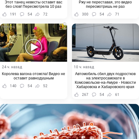
Этот танец невесты оставит вас
Ржу не переставая, это видео
без слов! Пересмотрела 10 раз
пересмотришь не раз
191
54
72
300
54
71
i
24 ч. назад
10 ч. назад
Королева вагона отожгла! Видео не
Автомобиль сбил двух подростков
оставит равнодушным
на электросамокате в
Комсомольске-на-Амуре - Новости
140
54
52
Хабаровска и Хабаровского края
267
54
61