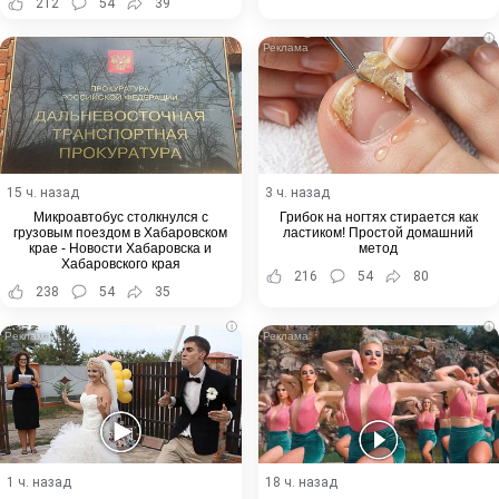
212
54
39
i
15 ч. назад
3 ч. назад
Микроавтобус столкнулся с
Грибок на ногтях стирается как
грузовым поездом в Хабаровском
ластиком! Простой домашний
крае - Новости Хабаровска и
метод
Хабаровского края
216
54
80
238
54
35
i
i
1 ч. назад
18 ч. назад