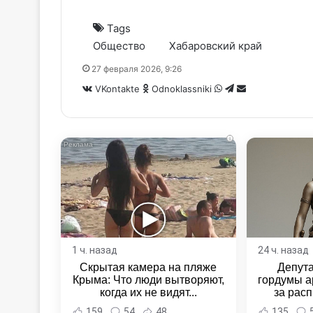
Tags
Общество
Хабаровский край
27 февраля 2026, 9:26
WhatsApp
Telegram
Share
VKontakte
Odnoklassniki
via
Email
i
1 ч. назад
24 ч. назад
Скрытая камера на пляже
Депут
Крыма: Что люди вытворяют,
гордумы а
когда их не видят...
за расп
неповин
159
54
48
135