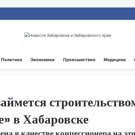
Политика
Экономика
Происшествия
Медицина
аймется строительство
е» в Хабаровске
на в качестве концессионера на эт