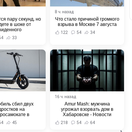
8 ч. назад
ся пару секунд, но
Что стало причиной громкого
дете в шоке от
взрыва в Москве 7 августа
виденного
122
54
34
54
33
16 ч. назад
биль сбил двух
Amur Mash: мужчина
дростков на
угрожал взорвать дом в
тросамокате в
Хабаровске - Новости
льске-на-Амуре -
Хабаровска и Хабаровского
54
45
218
54
64
и Хабаровска и
края
ровского края