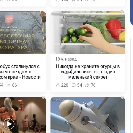
и Хабаровска и
ровского края
i
18 ч. назад
обус столкнулся с
Никогда не храните огурцы в
вым поездом в
холодильнике: есть один
ом крае - Новости
маленький секрет
ка и Хабаровского
54
66
220
54
76
края
i
i