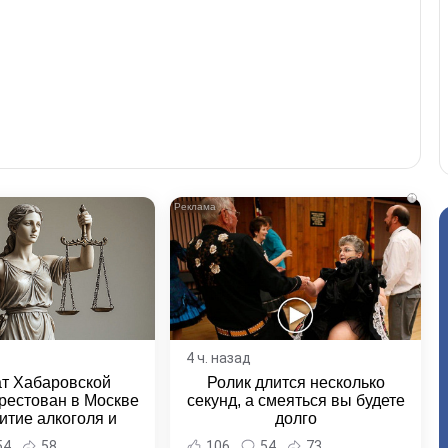
i
4 ч. назад
ат Хабаровской
Ролик длится несколько
рестован в Москве
секунд, а смеяться вы будете
итие алкоголя и
долго
овение полиции -
54
58
106
54
73