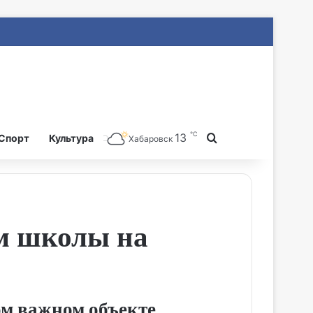
℃
13
Search for
Спорт
Культура
Хабаровск
м школы на
ом важном объекте.