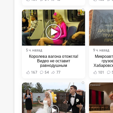
Новост
Хаба
i
5 ч. назад
9 ч. назад
Королева вагона отожгла!
Микроавт
Видео не оставит
грузо
равнодушным
Хабаровск
Хабаровс
167
54
77
101
i