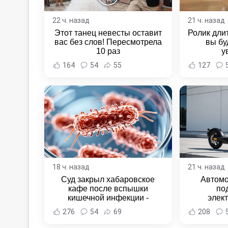
22 ч. назад
21 ч. назад
Этот танец невесты оставит
Ролик длит
вас без слов! Пересмотрела
вы бу
10 раз
у
164
54
55
127
18 ч. назад
21 ч. назад
Суд закрыл хабаровское
Автомо
кафе после вспышки
по
кишечной инфекции -
элек
Новости Хабаровска и
Комсомо
276
54
69
208
Хабаровского края
Новост
Хаба