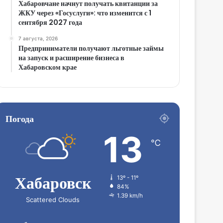
Хабаровчане начнут получать квитанции за
ЖКУ через «Госуслуги»: что изменится с 1
сентября 2027 года
7 августа, 2026
Предприниматели получают льготные займы
на запуск и расширение бизнеса в
Хабаровском крае
Погода
13
℃
Хабаровск
13º - 11º
84%
1.39 km/h
Scattered Clouds