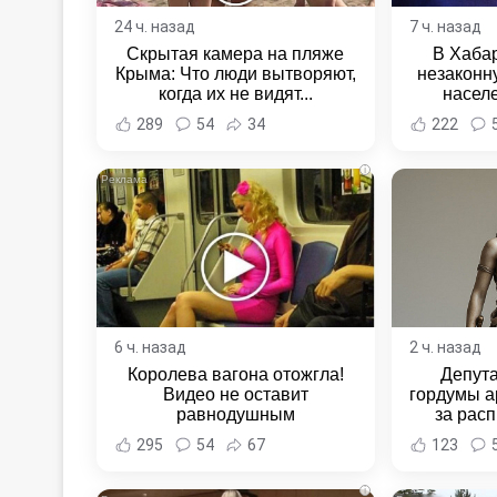
24 ч. назад
7 ч. назад
Скрытая камера на пляже
В Хаба
Крыма: Что люди вытворяют,
незаконн
когда их не видят...
насел
Хабаровс
289
54
34
222
i
6 ч. назад
2 ч. назад
Королева вагона отожгла!
Депут
Видео не оставит
гордумы а
равнодушным
за расп
неповин
295
54
67
123
Новост
Хаба
i