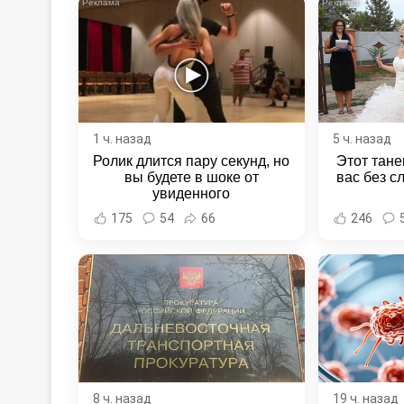
1 ч. назад
5 ч. назад
Ролик длится пару секунд, но
Этот тане
вы будете в шоке от
вас без с
увиденного
175
54
66
246
8 ч. назад
19 ч. назад