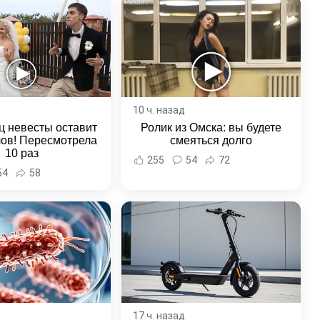
10 ч. назад
ц невесты оставит
Ролик из Омска: вы будете
лов! Пересмотрела
смеяться долго
10 раз
255
54
72
54
58
17 ч. назад