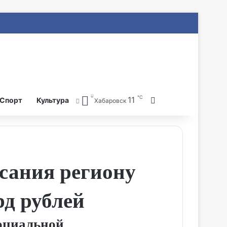
℃
11
Search for
Спорт
Культура
Хабаровск
сания региону
рд рублей
социальной