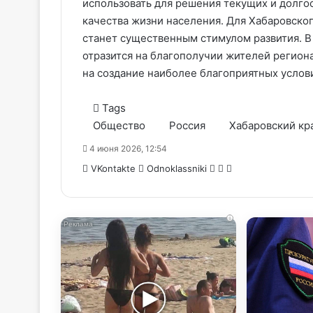
использовать для решения текущих и долго
качества жизни населения. Для Хабаровско
станет существенным стимулом развития. В
отразится на благополучии жителей регион
на создание наиболее благоприятных услов
Tags
Общество
Россия
Хабаровский кр
4 июня 2026, 12:54
WhatsApp
Telegram
Share
VKontakte
Odnoklassniki
via
Email
i