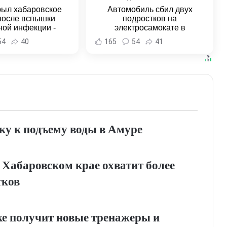
рыл хабаровское
Автомобиль сбил двух
после вспышки
подростков на
ной инфекции -
электросамокате в
и Хабаровска и
Комсомольске-на-Амуре -
54
40
165
54
41
ровского края
Новости Хабаровска и
Хабаровского края
ку к подъему воды в Амуре
 Хабаровском крае охватит более
тков
е получит новые тренажеры и