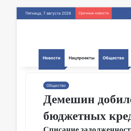
Пятница, 7 августа 2026
Срочные новости
Новости
Нацпроекты
Общество
Общество
Демешин добилс
бюджетных кред
Списание задолженност