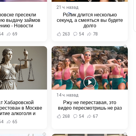
21 ч. назад
ровске пресекли
Ролик длится несколько
ую выдачу займов
секунд, а смеяться вы будете
ению - Новости
долго
ка и Хабаровского
54
69
263
54
78
края
i
14 ч. назад
ат Хабаровской
Ржу не переставая, это
рестован в Москве
видео пересмотришь не раз
итие алкоголя и
268
54
67
овение полиции -
54
65
и Хабаровска и
ровского края
i
i