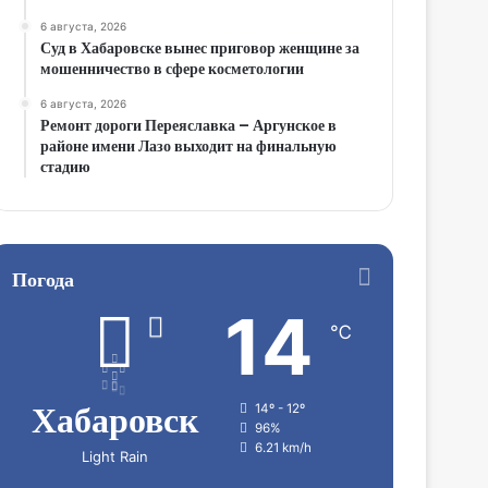
6 августа, 2026
Суд в Хабаровске вынес приговор женщине за
мошенничество в сфере косметологии
6 августа, 2026
Ремонт дороги Переяславка – Аргунское в
районе имени Лазо выходит на финальную
стадию
Погода
14
℃
Хабаровск
14º - 12º
96%
6.21 km/h
Light Rain