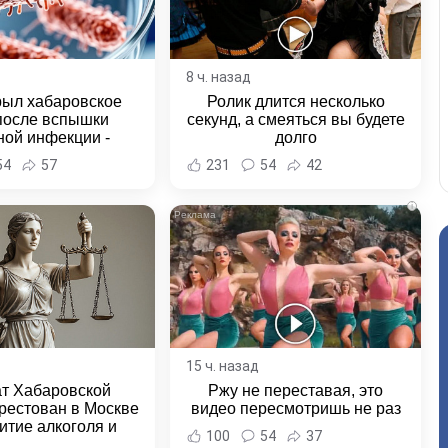
8 ч. назад
рыл хабаровское
Ролик длится несколько
после вспышки
секунд, а смеяться вы будете
ной инфекции -
долго
и Хабаровска и
54
57
231
54
42
ровского края
i
15 ч. назад
ат Хабаровской
Ржу не переставая, это
рестован в Москве
видео пересмотришь не раз
итие алкоголя и
100
54
37
овение полиции -