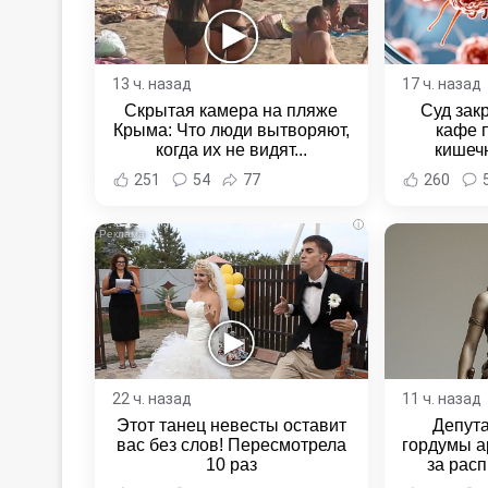
13 ч. назад
17 ч. назад
Скрытая камера на пляже
Суд зак
Крыма: Что люди вытворяют,
кафе 
когда их не видят...
кишеч
Новост
251
54
77
260
Хаба
i
22 ч. назад
11 ч. назад
Этот танец невесты оставит
Депут
вас без слов! Пересмотрела
гордумы а
10 раз
за расп
неповин