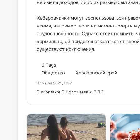
не имела доходов, либо их размер был зна
Хабаровчанки могут воспользоваться право
время, например, если на момент смерти му
трудоспособность. Однако стоит помнить, ч
кормильца, ей придется отказаться от своей
существуют исключения.
Tags
Общество
Хабаровский край
15 мая 2025, 5:37
WhatsApp
Telegram
Share
VKontakte
Odnoklassniki
via
Email
i