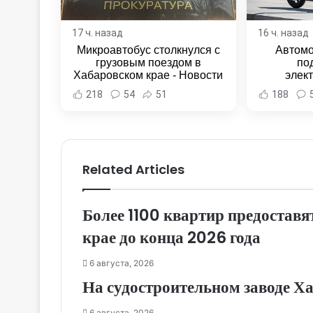
17 ч. назад
16 ч. назад
Микроавтобус столкнулся с
Автомо
грузовым поездом в
по
Хабаровском крае - Новости
элек
Хабаровска и Хабаровского
Комсомо
218
54
51
188
края
Новост
Хаба
Related Articles
Более 1100 квартир предоставя
крае до конца 2026 года
6 августа, 2026
На судостроительном заводе Х
6 августа, 2026