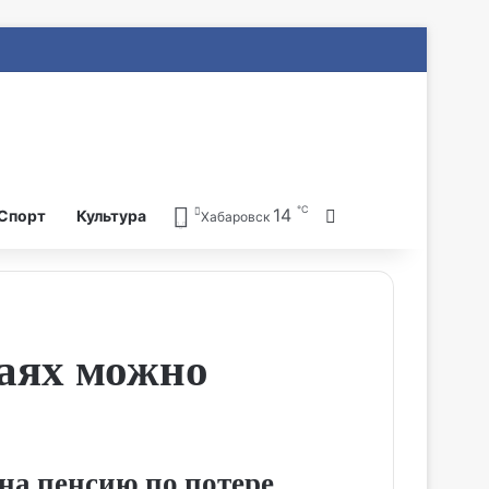
℃
14
Search for
Спорт
Культура
Хабаровск
чаях можно
на пенсию по потере