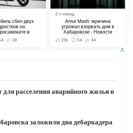
2 ч. назад
биль сбил двух
Amur Mash: мужчина
дростков на
угрожал взорвать дом в
тросамокате в
Хабаровске - Новости
льске-на-Амуре -
Хабаровска и Хабаровского
54
38
296
54
44
и Хабаровска и
края
ровского края
т для расселения аварийного жилья в
абаровска заложили два дебаркадера