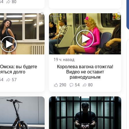
54
80
и Хабаровска и
ровского края
i
i
19 ч. назад
 Омска: вы будете
Королева вагона отожгла!
яться долго
Видео не оставит
равнодушным
54
57
290
54
80