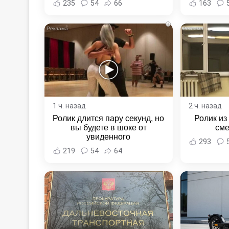
235
54
66
163
Новост
Хаба
i
1 ч. назад
2 ч. назад
Ролик длится пару секунд, но
Ролик из
вы будете в шоке от
сме
увиденного
293
219
54
64