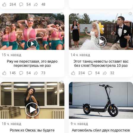
264
54
48
i
i
15 ч. назад
14 ч. назад
Ржу не переставая, это видео
Этот танец невесты оставит вас
пересмотришь не раз
без слов! Пересмотрела 10 раз
145
54
73
234
54
32
i
18 ч. назад
9 ч. назад
Ролик из Омска: вы будете
Автомобиль сбил двух подростков