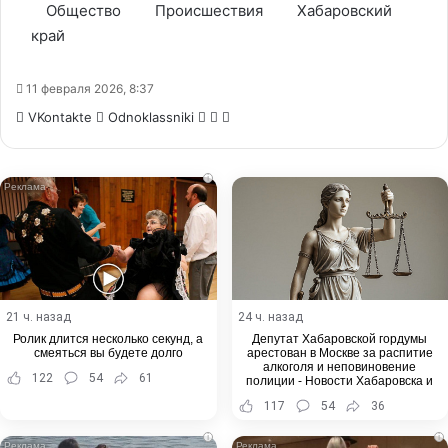
Общество
Происшествия
Хабаровский
край
11 февраля 2026, 8:37
WhatsApp
Telegram
Share
VKontakte
Odnoklassniki
via
Email
i
21 ч. назад
24 ч. назад
Ролик длится несколько секунд, а
Депутат Хабаровской гордумы
смеяться вы будете долго
арестован в Москве за распитие
алкоголя и неповиновение
122
54
61
полиции - Новости Хабаровска и
Хабаровского края
117
54
36
i
i