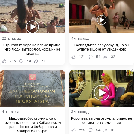
22 ч. назад
4 ч. назад
Скрытая камера на пляже Крыма:
Ролик длится пару секунд, но вы
Что люди вытворяют, когда их не
будете в шоке от увиденного
видят...
121
54
32
295
54
61
i
4 ч. назад
3 ч. назад
Микроавтобус столкнулся с
Королева вагона отожгла! Видео не
грузовым поездом в Хабаровском
оставит равнодушным
крае - Новости Хабаровска и
225
54
31
Хабаровского края