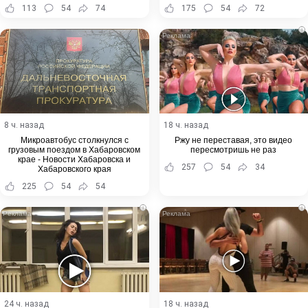
113
54
74
175
54
72
i
8 ч. назад
18 ч. назад
Микроавтобус столкнулся с
Ржу не переставая, это видео
грузовым поездом в Хабаровском
пересмотришь не раз
крае - Новости Хабаровска и
257
54
34
Хабаровского края
225
54
54
i
i
24 ч. назад
18 ч. назад