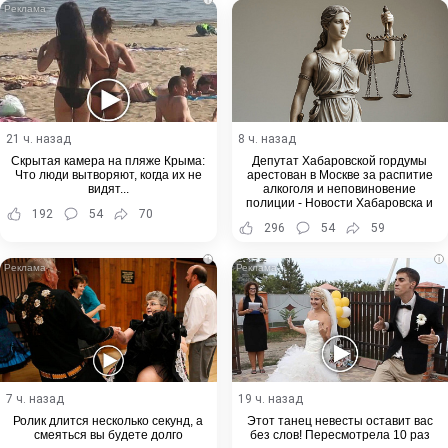
21 ч. назад
8 ч. назад
Скрытая камера на пляже Крыма:
Депутат Хабаровской гордумы
Что люди вытворяют, когда их не
арестован в Москве за распитие
видят...
алкоголя и неповиновение
полиции - Новости Хабаровска и
192
54
70
Хабаровского края
296
54
59
i
i
7 ч. назад
19 ч. назад
Ролик длится несколько секунд, а
Этот танец невесты оставит вас
смеяться вы будете долго
без слов! Пересмотрела 10 раз