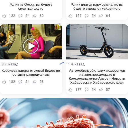
Ролик из Омска: вы будете
Ролик длится пару секунд, но вы
смеяться долго
будете в шоке от увиденного
122
54
80
156
54
64
i
8 ч. назад
1 ч. назад
Королева вагона отожгла! Видео не
Автомобиль сбил двух подростков
оставит равнодушным
на электросамокате в
Комсомольске-на-Амуре - Новости
182
54
58
Хабаровска и Хабаровского края
187
54
57