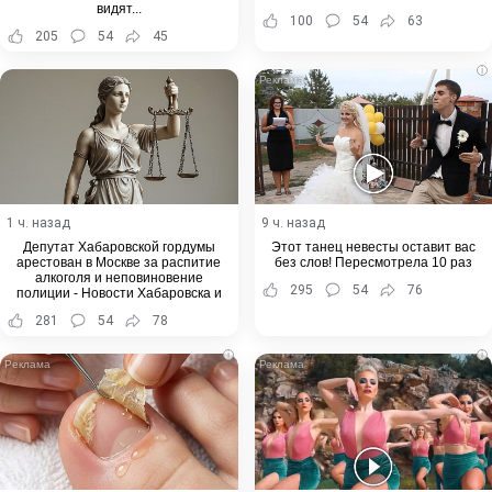
видят...
100
54
63
205
54
45
i
1 ч. назад
9 ч. назад
Депутат Хабаровской гордумы
Этот танец невесты оставит вас
арестован в Москве за распитие
без слов! Пересмотрела 10 раз
алкоголя и неповиновение
295
54
76
полиции - Новости Хабаровска и
Хабаровского края
281
54
78
i
i