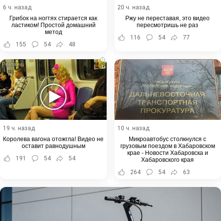
6 ч. назад
20 ч. назад
Грибок на ногтях стирается как
Ржу не переставая, это видео
ластиком! Простой домашний
пересмотришь не раз
метод
116
54
77
155
54
48
i
19 ч. назад
10 ч. назад
Королева вагона отожгла! Видео не
Микроавтобус столкнулся с
оставит равнодушным
грузовым поездом в Хабаровском
крае - Новости Хабаровска и
191
54
54
Хабаровского края
264
54
63