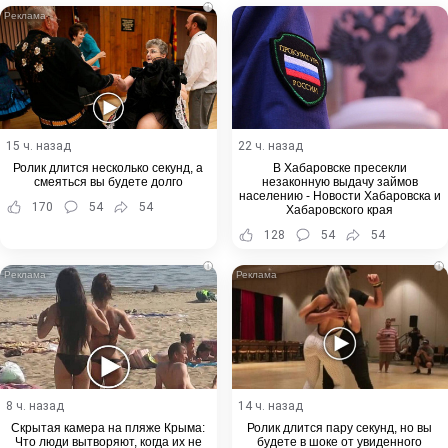
i
15 ч. назад
22 ч. назад
Ролик длится несколько секунд, а
В Хабаровске пресекли
смеяться вы будете долго
незаконную выдачу займов
населению - Новости Хабаровска и
170
54
54
Хабаровского края
128
54
54
i
i
8 ч. назад
14 ч. назад
Скрытая камера на пляже Крыма:
Ролик длится пару секунд, но вы
Что люди вытворяют, когда их не
будете в шоке от увиденного