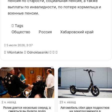
пенсия по старости, социальная пенсия, а также
выплаты по инвалидности, по потере кормильца и
военные пенсии.
Tags
Общество
Россия
Хабаровский край
5 июля 2026, 3:37
WhatsApp
Telegram
Share
VKontakte
Odnoklassniki
via
Email
i
2 ч. назад
23 ч. назад
Ролик длится несколько секунд, а
Автомобиль сбил двух подростков
смеяться вы будете долго
на электросамокате в