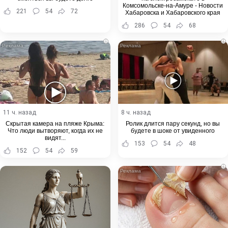
Комсомольске-на-Амуре - Новости
221
54
72
Хабаровска и Хабаровского края
286
54
68
i
i
11 ч. назад
8 ч. назад
Скрытая камера на пляже Крыма:
Ролик длится пару секунд, но вы
Что люди вытворяют, когда их не
будете в шоке от увиденного
видят...
153
54
48
152
54
59
i