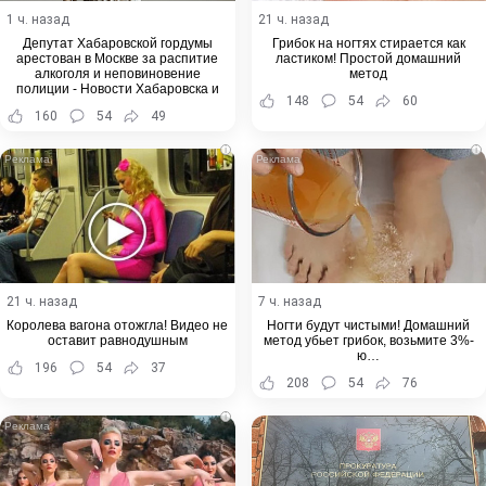
1 ч. назад
21 ч. назад
Депутат Хабаровской гордумы
Грибок на ногтях стирается как
арестован в Москве за распитие
ластиком! Простой домашний
алкоголя и неповиновение
метод
полиции - Новости Хабаровска и
148
54
60
Хабаровского края
160
54
49
i
i
21 ч. назад
7 ч. назад
Королева вагона отожгла! Видео не
Ногти будут чистыми! Домашний
оставит равнодушным
метод убьет грибок, возьмите 3%-
ю…
196
54
37
208
54
76
i