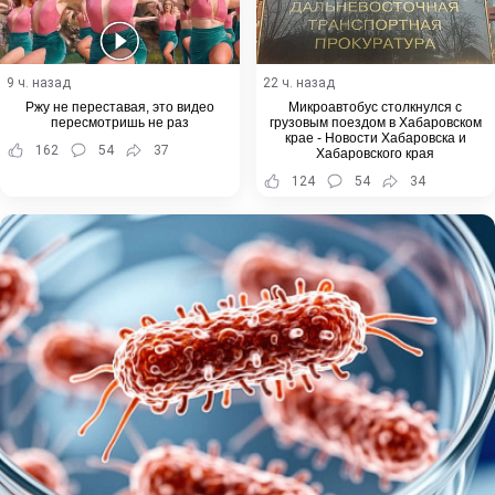
9 ч. назад
22 ч. назад
Ржу не переставая, это видео
Микроавтобус столкнулся с
пересмотришь не раз
грузовым поездом в Хабаровском
крае - Новости Хабаровска и
162
54
37
Хабаровского края
124
54
34