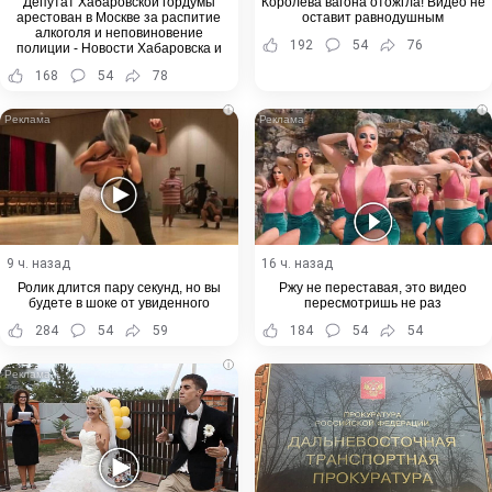
Депутат Хабаровской гордумы
Королева вагона отожгла! Видео не
арестован в Москве за распитие
оставит равнодушным
алкоголя и неповиновение
192
54
76
полиции - Новости Хабаровска и
Хабаровского края
168
54
78
i
i
9 ч. назад
16 ч. назад
Ролик длится пару секунд, но вы
Ржу не переставая, это видео
будете в шоке от увиденного
пересмотришь не раз
284
54
59
184
54
54
i