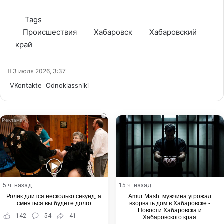
Tags
Происшествия
Хабаровск
Хабаровский
край
3 июля 2026, 3:37
WhatsApp
Telegram
Share
VKontakte
Odnoklassniki
via
Email
i
5 ч. назад
15 ч. назад
Ролик длится несколько секунд, а
Amur Mash: мужчина угрожал
смеяться вы будете долго
взорвать дом в Хабаровске -
Новости Хабаровска и
142
54
41
Хабаровского края