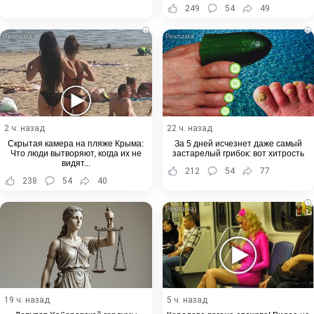
249
54
49
i
i
2 ч. назад
22 ч. назад
Скрытая камера на пляже Крыма:
За 5 дней исчезнет даже самый
Что люди вытворяют, когда их не
застарелый грибок: вот хитрость
видят...
212
54
77
238
54
40
i
19 ч. назад
5 ч. назад