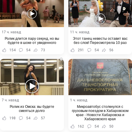
17 ч. назад
11 ч. назад
Ролик длится пару секунд, но вы
Этот танец невесты оставит вас
будете в шоке от увиденного
без слов! Пересмотрела 10 раз
154
54
73
291
54
56
i
7 ч. назад
1 ч. назад
Ролик из Омска: вы будете
Микроавтобус столкнулся с
смеяться долго
грузовым поездом в Хабаровском
крае - Новости Хабаровска и
198
54
57
Хабаровского края
162
54
50