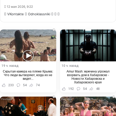
12 мая 2026, 9:22
WhatsApp
Telegram
Share
VKontakte
Odnoklassniki
via
Email
i
19 ч. назад
10 ч. назад
Скрытая камера на пляже Крыма:
Amur Mash: мужчина угрожал
Что люди вытворяют, когда их не
взорвать дом в Хабаровске -
видят...
Новости Хабаровска и
Хабаровского края
233
54
74
192
54
48
i
i