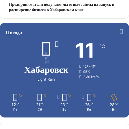
Предприниматели получают льготные займы на запуск и
расширение бизнеса в Хабаровском крае
Погода
11
℃
Хабаровск
12º - 11º
95%
2.39 km/h
Light Rain
12
21
23
26
28
℃
℃
℃
℃
℃
Пт
Сб
Вс
Пн
Вт