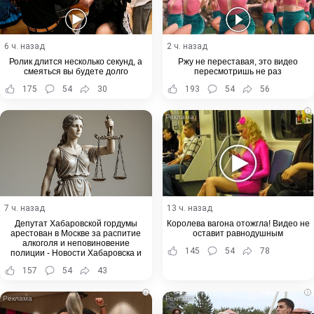
6 ч. назад
2 ч. назад
Ролик длится несколько секунд, а
Ржу не переставая, это видео
смеяться вы будете долго
пересмотришь не раз
175
54
30
193
54
56
i
7 ч. назад
13 ч. назад
Депутат Хабаровской гордумы
Королева вагона отожгла! Видео не
арестован в Москве за распитие
оставит равнодушным
алкоголя и неповиновение
145
54
78
полиции - Новости Хабаровска и
Хабаровского края
157
54
43
i
i