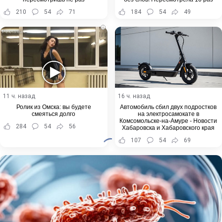
210
54
71
184
54
49
i
11 ч. назад
16 ч. назад
Ролик из Омска: вы будете
Автомобиль сбил двух подростков
смеяться долго
на электросамокате в
Комсомольске-на-Амуре - Новости
284
54
56
Хабаровска и Хабаровского края
107
54
69