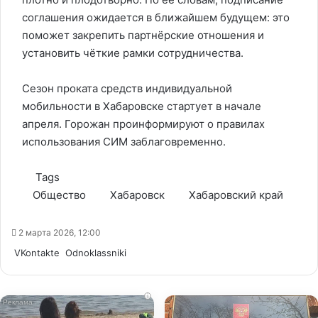
соглашения ожидается в ближайшем будущем: это
поможет закрепить партнёрские отношения и
установить чёткие рамки сотрудничества.
Сезон проката средств индивидуальной
мобильности в Хабаровске стартует в начале
апреля. Горожан проинформируют о правилах
использования СИМ заблаговременно.
Tags
Общество
Хабаровск
Хабаровский край
2 марта 2026, 12:00
WhatsApp
Telegram
Share
VKontakte
Odnoklassniki
via
Email
i