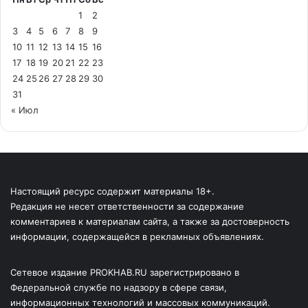
1
2
3
4
5
6
7
8
9
10
11
12
13
14
15
16
17
18
19
20
21
22
23
24
25
26
27
28
29
30
31
« Июл
Настоящий ресурс содержит материалы 18+.
Редакция не несет ответственности за содержание
комментариев к материалам сайта, а также за достоверность
информации, содержащейся в рекламных объявлениях.
Сетевое издание PROKHAB.RU зарегистрировано в
Федеральной службе по надзору в сфере связи,
информационных технологий и массовых коммуникаций.