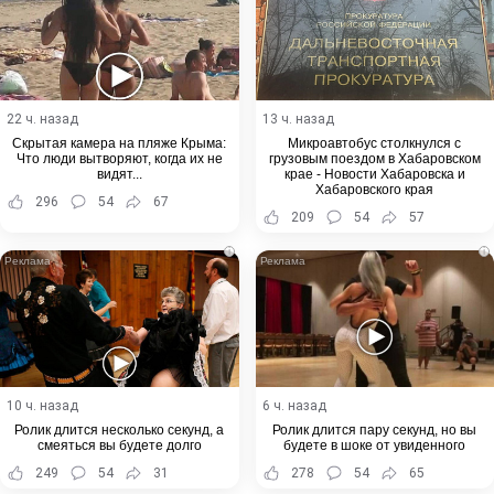
22 ч. назад
13 ч. назад
Скрытая камера на пляже Крыма:
Микроавтобус столкнулся с
Что люди вытворяют, когда их не
грузовым поездом в Хабаровском
видят...
крае - Новости Хабаровска и
Хабаровского края
296
54
67
209
54
57
i
i
10 ч. назад
6 ч. назад
Ролик длится несколько секунд, а
Ролик длится пару секунд, но вы
смеяться вы будете долго
будете в шоке от увиденного
249
54
31
278
54
65