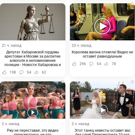
i
21 ч. назад
23 ч. назад
Депутат Хабаровской гордумы
Королева вагона отожгла! Видео не
арестован в Москве за распитие
оставит равнодушным
алкоголя и неповиновение
296
54
78
полиции - Новости Хабаровска и
Хабаровского края
198
54
62
i
i
2 ч. назад
2 ч. назад
Ржу не переставая, это видео
Этот танец невесты оставит вас
пересмотришь не раз
без слов! Пересмотрела 10 раз