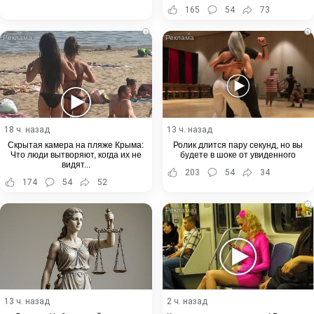
165
54
73
i
i
18 ч. назад
13 ч. назад
Скрытая камера на пляже Крыма:
Ролик длится пару секунд, но вы
Что люди вытворяют, когда их не
будете в шоке от увиденного
видят...
203
54
34
174
54
52
i
13 ч. назад
2 ч. назад