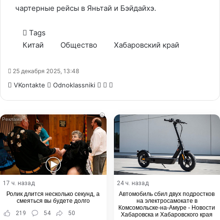
чартерные рейсы в Яньтай и Бэйдайхэ.
Tags
Китай
Общество
Хабаровский край
25 декабря 2025, 13:48
WhatsApp
Telegram
Share
VKontakte
Odnoklassniki
via
Email
i
17 ч. назад
24 ч. назад
Ролик длится несколько секунд, а
Автомобиль сбил двух подростков
смеяться вы будете долго
на электросамокате в
Комсомольске-на-Амуре - Новости
219
54
50
Хабаровска и Хабаровского края