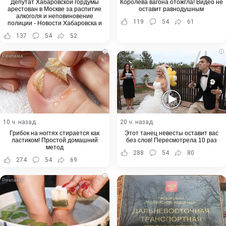
Депутат Хабаровской гордумы
Королева вагона отожгла! Видео не
арестован в Москве за распитие
оставит равнодушным
алкоголя и неповиновение
119
54
61
полиции - Новости Хабаровска и
Хабаровского края
137
54
52
i
i
10 ч. назад
20 ч. назад
Грибок на ногтях стирается как
Этот танец невесты оставит вас
ластиком! Простой домашний
без слов! Пересмотрела 10 раз
метод
288
54
80
274
54
69
i