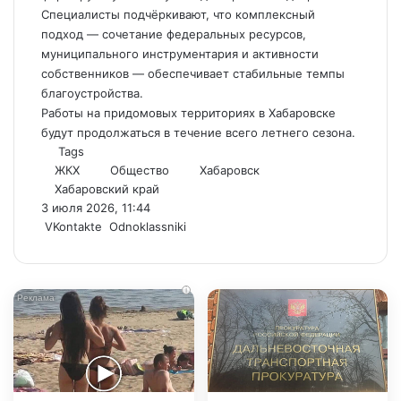
Специалисты подчёркивают, что комплексный
подход — сочетание федеральных ресурсов,
муниципального инструментария и активности
собственников — обеспечивает стабильные темпы
благоустройства.
Работы на придомовых территориях в Хабаровске
будут продолжаться в течение всего летнего сезона.
Tags
ЖКХ
Общество
Хабаровск
Хабаровский край
3 июля 2026, 11:44
WhatsApp
Telegram
Share
VKontakte
Odnoklassniki
via
Email
i