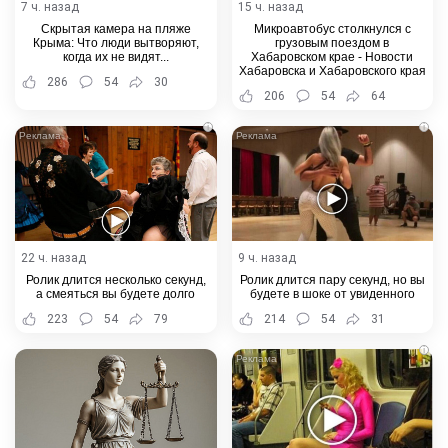
7 ч. назад
15 ч. назад
Скрытая камера на пляже
Микроавтобус столкнулся с
Крыма: Что люди вытворяют,
грузовым поездом в
когда их не видят...
Хабаровском крае - Новости
Хабаровска и Хабаровского края
286
54
30
206
54
64
i
i
22 ч. назад
9 ч. назад
Ролик длится несколько секунд,
Ролик длится пару секунд, но вы
а смеяться вы будете долго
будете в шоке от увиденного
223
54
79
214
54
31
i