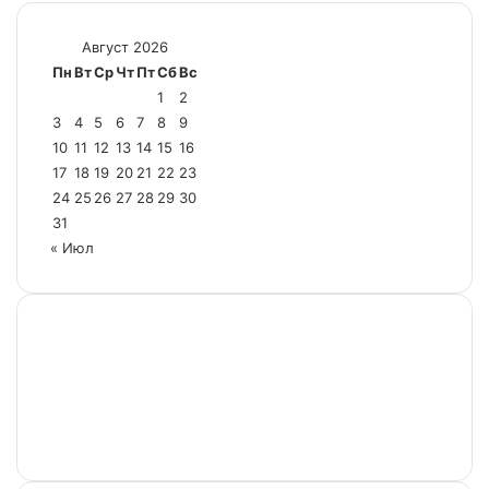
Август 2026
Пн
Вт
Ср
Чт
Пт
Сб
Вс
1
2
3
4
5
6
7
8
9
10
11
12
13
14
15
16
17
18
19
20
21
22
23
24
25
26
27
28
29
30
31
« Июл
Настоящий ресурс содержит материалы 18+.
Редакция не несет ответственности за содержание
комментариев к материалам сайта, а также за
достоверность информации, содержащейся в
рекламных объявлениях.