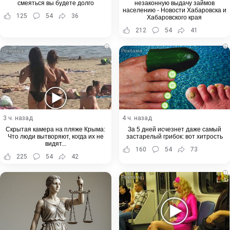
смеяться вы будете долго
незаконную выдачу займов
населению - Новости Хабаровска и
125
54
36
Хабаровского края
212
54
41
i
i
3 ч. назад
4 ч. назад
Скрытая камера на пляже Крыма:
За 5 дней исчезнет даже самый
Что люди вытворяют, когда их не
застарелый грибок: вот хитрость
видят...
160
54
73
225
54
42
i