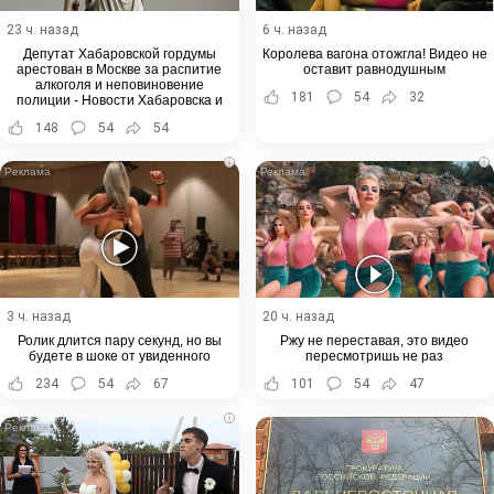
23 ч. назад
6 ч. назад
Депутат Хабаровской гордумы
Королева вагона отожгла! Видео не
арестован в Москве за распитие
оставит равнодушным
алкоголя и неповиновение
181
54
32
полиции - Новости Хабаровска и
Хабаровского края
148
54
54
i
i
3 ч. назад
20 ч. назад
Ролик длится пару секунд, но вы
Ржу не переставая, это видео
будете в шоке от увиденного
пересмотришь не раз
234
54
67
101
54
47
i