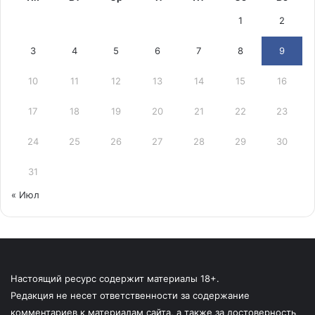
1
2
3
4
5
6
7
8
9
10
11
12
13
14
15
16
17
18
19
20
21
22
23
24
25
26
27
28
29
30
31
« Июл
Настоящий ресурс содержит материалы 18+.
Редакция не несет ответственности за содержание
комментариев к материалам сайта, а также за достоверность