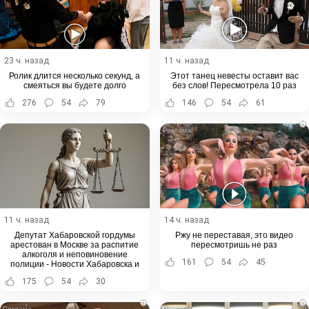
23 ч. назад
11 ч. назад
Ролик длится несколько секунд, а
Этот танец невесты оставит вас
смеяться вы будете долго
без слов! Пересмотрела 10 раз
276
54
79
146
54
61
i
11 ч. назад
14 ч. назад
Депутат Хабаровской гордумы
Ржу не переставая, это видео
арестован в Москве за распитие
пересмотришь не раз
алкоголя и неповиновение
161
54
45
полиции - Новости Хабаровска и
Хабаровского края
175
54
30
i
i