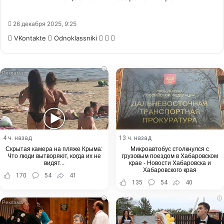
26 декабря 2025, 9:25
WhatsApp
Telegram
Share
VKontakte
Odnoklassniki
via
Email
i
4 ч. назад
13 ч. назад
Скрытая камера на пляже Крыма:
Микроавтобус столкнулся с
Что люди вытворяют, когда их не
грузовым поездом в Хабаровском
видят...
крае - Новости Хабаровска и
Хабаровского края
170
54
41
135
54
40
i
i