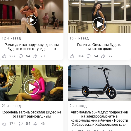
12 ч. назад
16 ч. назад
Ролик длится пару секунд, но вы
Ролик из Омска: вы будете
будете в шоке от увиденного
смеяться долго
297
54
78
104
54
72
i
21 ч. назад
2 ч. назад
Королева вагона отожгла! Видео не
Автомобиль сбил двух подростков
оставит равнодушным
на электросамокате в
Комсомольске-на-Амуре - Новости
174
54
46
Хабаровска и Хабаровского края