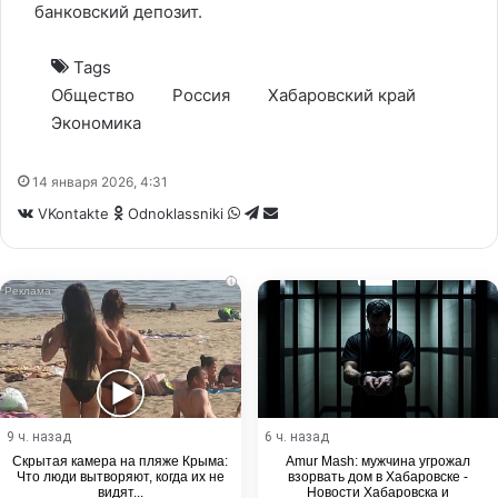
банковский депозит.
Tags
Общество
Россия
Хабаровский край
Экономика
14 января 2026, 4:31
WhatsApp
Telegram
Share
VKontakte
Odnoklassniki
via
Email
i
9 ч. назад
6 ч. назад
Скрытая камера на пляже Крыма:
Amur Mash: мужчина угрожал
Что люди вытворяют, когда их не
взорвать дом в Хабаровске -
видят...
Новости Хабаровска и