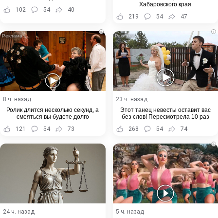
Хабаровского края
102
54
40
219
54
47
i
i
8 ч. назад
23 ч. назад
Ролик длится несколько секунд, а
Этот танец невесты оставит вас
смеяться вы будете долго
без слов! Пересмотрела 10 раз
121
54
73
268
54
74
i
24 ч. назад
5 ч. назад