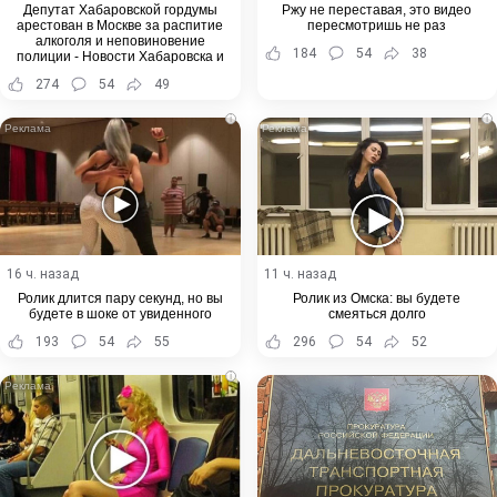
Депутат Хабаровской гордумы
Ржу не переставая, это видео
арестован в Москве за распитие
пересмотришь не раз
алкоголя и неповиновение
184
54
38
полиции - Новости Хабаровска и
Хабаровского края
274
54
49
i
i
16 ч. назад
11 ч. назад
Ролик длится пару секунд, но вы
Ролик из Омска: вы будете
будете в шоке от увиденного
смеяться долго
193
54
55
296
54
52
i